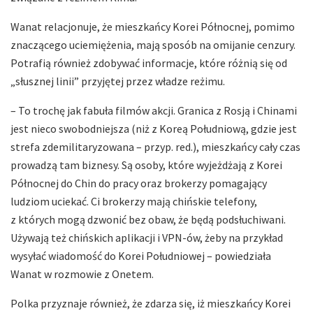
Wanat relacjonuje, że mieszkańcy Korei Północnej, pomimo
znaczącego uciemiężenia, mają sposób na omijanie cenzury.
Potrafią również zdobywać informacje, które różnią się od
„słusznej linii” przyjętej przez władze reżimu.
– To trochę jak fabuła filmów akcji. Granica z Rosją i Chinami
jest nieco swobodniejsza (niż z Koreą Południową, gdzie jest
strefa zdemilitaryzowana – przyp. red.), mieszkańcy cały czas
prowadzą tam biznesy. Są osoby, które wyjeżdżają z Korei
Północnej do Chin do pracy oraz brokerzy pomagający
ludziom uciekać. Ci brokerzy mają chińskie telefony,
z których mogą dzwonić bez obaw, że będą podsłuchiwani.
Używają też chińskich aplikacji i VPN-ów, żeby na przykład
wysyłać wiadomość do Korei Południowej – powiedziała
Wanat w rozmowie z Onetem.
Polka przyznaje również, że zdarza się, iż mieszkańcy Korei