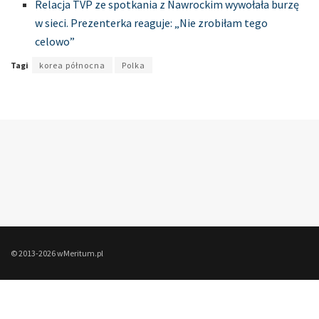
Relacja TVP ze spotkania z Nawrockim wywołała burzę
w sieci. Prezenterka reaguje: „Nie zrobiłam tego
celowo”
Tagi
korea północna
Polka
© 2013-2026 wMeritum.pl