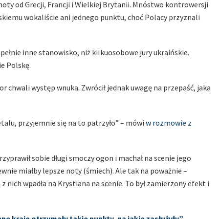
ty od Grecji, Francji i Wielkiej Brytanii. Mnóstwo kontrowersji
skiemu wokaliście ani jednego punktu, choć Polacy przyznali
pełnie inne stanowisko, niż kilkuosobowe jury ukraińskie.
e Polskę.
r chwali występ wnuka. Zwrócił jednak uwagę na przepaść, jaka
talu, przyjemnie się na to patrzyło” – mówi
w rozmowie z
rzyprawił sobie długi smoczy ogon i machał na scenie jego
ewnie miałby lepsze noty (śmiech). Ale tak na poważnie –
 z nich wpadła na Krystiana na scenie. To był zamierzony efekt i
nne kraje otrzymały takie punkty, na jakie zasłużyły”