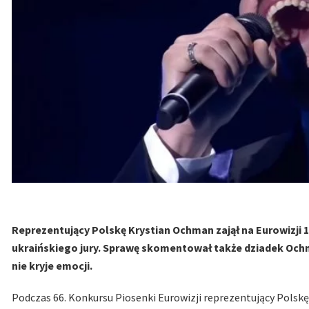
Reprezentujący Polskę Krystian Ochman zajął na Eurowizji 
ukraińskiego jury. Sprawę skomentował także dziadek Och
nie kryje emocji.
Podczas 66. Konkursu Piosenki Eurowizji reprezentujący Polskę