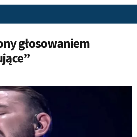
ony głosowaniem
ujące”