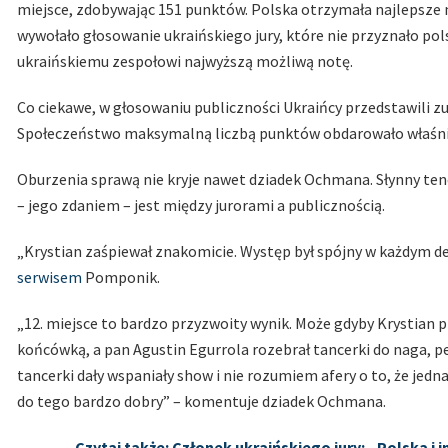
miejsce, zdobywając 151 punktów. Polska otrzymała najlepsze no
wywołało głosowanie ukraińskiego jury, które nie przyznało pol
ukraińskiemu zespołowi najwyższą możliwą notę.
Co ciekawe, w głosowaniu publiczności Ukraińcy przedstawili zu
Społeczeństwo maksymalną liczbą punktów obdarowało właśni
Oburzenia sprawą nie kryje nawet dziadek Ochmana. Słynny teno
– jego zdaniem – jest między jurorami a publicznością.
„Krystian zaśpiewał znakomicie. Występ był spójny w każdym de
serwisem
Pomponik.
„12. miejsce to bardzo przyzwoity wynik. Może gdyby Krystian p
końcówką, a pan Agustin Egurrola rozebrał tancerki do naga, p
tancerki dały wspaniały show i nie rozumiem afery o to, że jedna
do tego bardzo dobry” – komentuje dziadek Ochmana.
Czytaj także: Członek ukraińskiego jury: „Polska i i