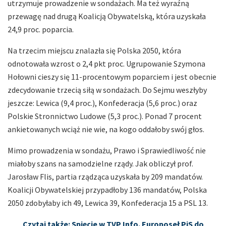
utrzymuje prowadzenie w sondażach. Ma też wyraźną
przewagę nad drugą Koalicją Obywatelską, która uzyskała
24,9 proc. poparcia.
Na trzecim miejscu znalazła się Polska 2050, która
odnotowała wzrost o 2,4 pkt proc. Ugrupowanie Szymona
Hołowni cieszy się 11-procentowym poparciem i jest obecnie
zdecydowanie trzecią siłą w sondażach. Do Sejmu weszłyby
jeszcze: Lewica (9,4 proc.), Konfederacja (5,6 proc.) oraz
Polskie Stronnictwo Ludowe (5,3 proc.). Ponad 7 procent
ankietowanych wciąż nie wie, na kogo oddałoby swój głos.
Mimo prowadzenia w sondażu, Prawo i Sprawiedliwość nie
miałoby szans na samodzielne rządy. Jak obliczył prof.
Jarosław Flis, partia rządząca uzyskała by 209 mandatów.
Koalicji Obywatelskiej przypadłoby 136 mandatów, Polska
2050 zdobyłaby ich 49, Lewica 39, Konfederacja 15 a PSL 13.
Czytaj także: Spięcie w TVP Info. Europoseł PiS do