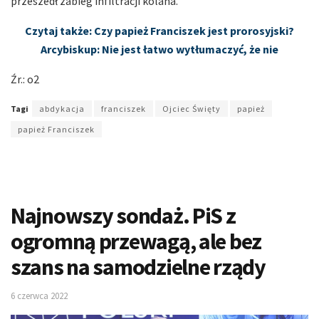
przeszedł zabieg infiltracji kolana.
Czytaj także: Czy papież Franciszek jest prorosyjski?
Arcybiskup: Nie jest łatwo wytłumaczyć, że nie
Źr.: o2
Tagi
abdykacja
franciszek
Ojciec Święty
papież
papież Franciszek
Najnowszy sondaż. PiS z
ogromną przewagą, ale bez
szans na samodzielne rządy
6 czerwca 2022