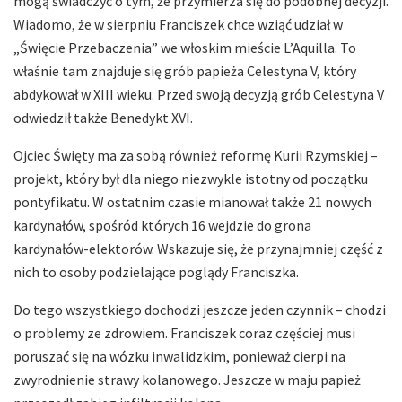
mogą świadczyć o tym, że przymierza się do podobnej decyzji.
Wiadomo, że w sierpniu Franciszek chce wziąć udział w
„Święcie Przebaczenia” we włoskim mieście L’Aquilla. To
właśnie tam znajduje się grób papieża Celestyna V, który
abdykował w XIII wieku. Przed swoją decyzją grób Celestyna V
odwiedził także Benedykt XVI.
Ojciec Święty ma za sobą również reformę Kurii Rzymskiej –
projekt, który był dla niego niezwykle istotny od początku
pontyfikatu. W ostatnim czasie mianował także 21 nowych
kardynałów, spośród których 16 wejdzie do grona
kardynałów-elektorów. Wskazuje się, że przynajmniej część z
nich to osoby podzielające poglądy Franciszka.
Do tego wszystkiego dochodzi jeszcze jeden czynnik – chodzi
o problemy ze zdrowiem. Franciszek coraz częściej musi
poruszać się na wózku inwalidzkim, ponieważ cierpi na
zwyrodnienie strawy kolanowego. Jeszcze w maju papież