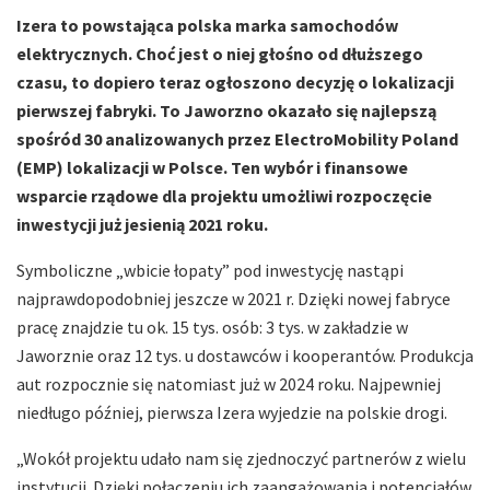
Izera to powstająca polska marka samochodów
elektrycznych. Choć jest o niej głośno od dłuższego
czasu, to dopiero teraz ogłoszono decyzję o lokalizacji
pierwszej fabryki. To Jaworzno okazało się najlepszą
spośród 30 analizowanych przez ElectroMobility Poland
(EMP) lokalizacji w Polsce. Ten wybór i finansowe
wsparcie rządowe dla projektu umożliwi rozpoczęcie
inwestycji już jesienią 2021 roku.
Symboliczne „wbicie łopaty” pod inwestycję nastąpi
najprawdopodobniej jeszcze w 2021 r. Dzięki nowej fabryce
pracę znajdzie tu ok. 15 tys. osób: 3 tys. w zakładzie w
Jaworznie oraz 12 tys. u dostawców i kooperantów. Produkcja
aut rozpocznie się natomiast już w 2024 roku. Najpewniej
niedługo później, pierwsza Izera wyjedzie na polskie drogi.
„Wokół projektu udało nam się zjednoczyć partnerów z wielu
instytucji. Dzięki połączeniu ich zaangażowania i potencjałów