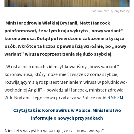
fot. wikimedia/Tony Moorey
Minister zdrowia Wielkiej Brytanii, Matt Hancock
poinformował, że w tym kraju wykryto „nowy wariant”
koronawirusa. Dotąd potwierdzono zakażenie u tysiąca
osób. Wkrótce ta liczba z pewnością wzrośnie, bo „nowy
wariant” wirusa rozprzestrzenia się dużo szybciej.
„W ostatnich dniach zidentyfikowaliśmy „nowy wariant”
koronawirusa, który może mieć związek z coraz szybciej
rozwijającym się rozprzestrzenianiem wirusa w południowo-
wschodniej Anglii” – powiedział Hancock, minister zdrowia
Wlk. Brytanii. Jego słowa przytacza w Polsce radio
RMF FM
.
Czytaj także: Koronawirus w Polsce. Ministerstwo
informuje o nowych przypadkach
Niestety wszystko wskazuje, że ta „nowa wersja”