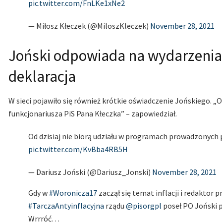
pic.twitter.com/FnLKe1xNe2
— Miłosz Kłeczek (@MiloszKleczek)
November 28, 2021
Joński odpowiada na wydarzenia
deklaracja
W sieci pojawiło się również krótkie oświadczenie Jońskiego. „
funkcjonariusza PiS Pana Kłeczka” – zapowiedział.
Od dzisiaj nie biorą udziału w programach prowadzonych 
pic.twitter.com/KvBba4RB5H
— Dariusz Joński (@Dariusz_Jonski)
November 28, 2021
Gdy w
#Woronicza17
zaczął się temat inflacji i redaktor
#TarczaAntyinflacyjna
rządu
@pisorgpl
poseł PO Joński 
Wrrróć…