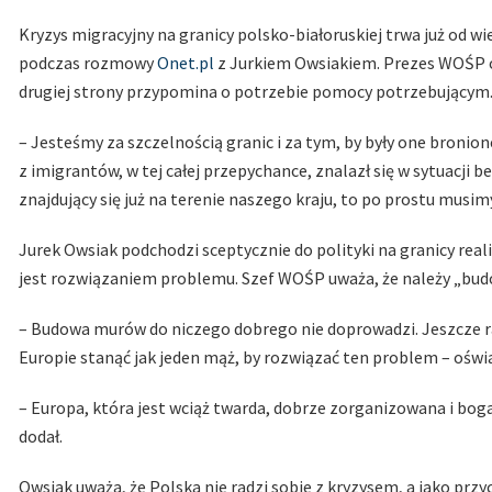
Kryzys migracyjny na granicy polsko-białoruskiej trwa już od wi
podczas rozmowy
Onet.pl
z Jurkiem Owsiakiem. Prezes WOŚP odk
drugiej strony przypomina o potrzebie pomocy potrzebującym
– Jesteśmy za szczelnością granic i za tym, by były one bronio
z imigrantów, w tej całej przepychance, znalazł się w sytuacji be
znajdujący się już na terenie naszego kraju, to po prostu musi
Jurek Owsiak podchodzi sceptycznie do polityki na granicy rea
jest rozwiązaniem problemu. Szef WOŚP uważa, że należy „bud
– Budowa murów do niczego dobrego nie doprowadzi. Jeszcze r
Europie stanąć jak jeden mąż, by rozwiązać ten problem – oświa
– Europa, która jest wciąż twarda, dobrze zorganizowana i bog
dodał.
Owsiak uważa, że Polska nie radzi sobie z kryzysem, a jako prz