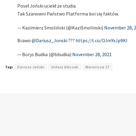
Poseł Joński uciekł ze studia.
Tak Szanowni Państwo Platforma boi się faktów.
— Kazimierz Smoliński (@KaziSmolinski)
November 28, 
Brawo
@Dariusz_Jonski
???
https://t.co/OJmYxJp9KI
— Borys Budka (@bbudka)
November 28, 2021
Tagi
Dariusz Joński
miłosz kłeczek
Woronicza 17