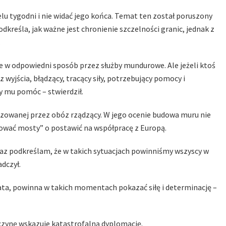
elu tygodni i nie widać jego końca. Temat ten został poruszony
reśla, jak ważne jest chronienie szczelności granic, jednak z
.
ne w odpowiedni sposób przez służby mundurowe. Ale jeżeli ktoś
z wyjścia, błądzący, tracący siły, potrzebujący pomocy i
my mu pomóc – stwierdził.
lizowanej przez obóz rządzący. W jego ocenie budowa muru nie
ować mosty” o postawić na współpracę z Europą.
az podkreślam, że w takich sytuacjach powinniśmy wszyscy w
dczył.
ata, powinna w takich momentach pokazać siłę i determinację –
yczynę wskazuje katastrofalną dyplomację.