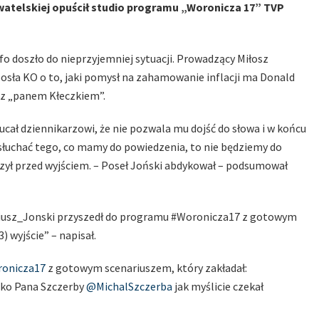
bywatelskiej opuścił studio programu „Woronicza 17” TVP
o doszło do nieprzyjemniej sytuacji. Prowadzący Miłosz
posła KO o to, jaki pomysł na zahamowanie inflacji ma Donald
az „panem Kłeczkiem”.
ł dziennikarzowi, że nie pozwala mu dojść do słowa i w końcu
 słuchać tego, co mamy do powiedzenia, to nie będziemy do
zył przed wyjściem. – Poseł Joński abdykował – podsumował
riusz_Jonski przyszedł do programu #Woronicza17 z gotowym
) wyjście” – napisał.
onicza17
z gotowym scenariuszem, który zakładał:
ylko Pana Szczerby
@MichalSzczerba
jak myślicie czekał