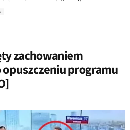
y
ięty zachowaniem
Po opuszczeniu programu
O]