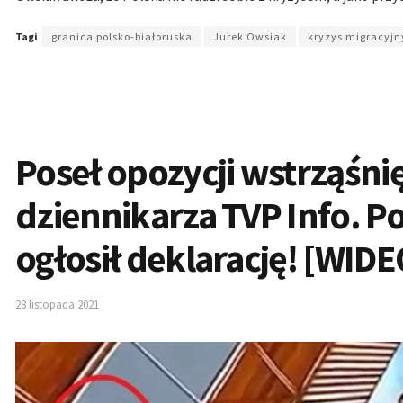
Tagi
granica polsko-białoruska
Jurek Owsiak
kryzys migracyjn
Poseł opozycji wstrząśn
dziennikarza TVP Info. 
ogłosił deklarację! [WIDE
28 listopada 2021