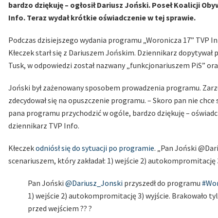
bardzo dziękuję – ogłosił Dariusz Joński. Poseł Koalicji O
Info. Teraz wydał krótkie oświadczenie w tej sprawie.
Podczas dzisiejszego wydania programu „Woronicza 17” TVP Inf
Kłeczek starł się z Dariuszem Jońskim. Dziennikarz dopytywał 
Tusk, w odpowiedzi został nazwany „funkcjonariuszem PiS” or
Joński był zażenowany sposobem prowadzenia programu. Zarzuca
zdecydował się na opuszczenie programu. – Skoro pan nie chce
pana programu przychodzić w ogóle, bardzo dziękuję – oświadc
dziennikarz TVP Info.
Kłeczek
odniósł się do sytuacji po programie
. „Pan Joński @Da
scenariuszem, który zakładał: 1) wejście 2) autokompromitację 3
Pan Joński
@Dariusz_Jonski
przyszedł do programu
#Wor
1) wejście 2) autokompromitację 3) wyjście. Brakowało t
przed wejściem ?? ?