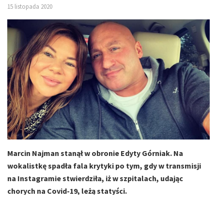
15 listopada 2020
Marcin Najman stanął w obronie Edyty Górniak. Na
wokalistkę spadła fala krytyki po tym, gdy w transmisji
na Instagramie stwierdziła, iż w szpitalach, udając
chorych na Covid-19, leżą statyści.
Edyta Górniak ostatnich dni nie zapamięta najlepiej.