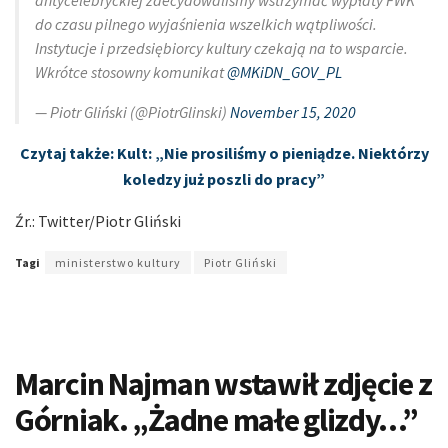
antycelebryckiej zdecydowaliśmy wstrzymać wypłaty FWK
do czasu pilnego wyjaśnienia wszelkich wątpliwości.
Instytucje i przedsiębiorcy kultury czekają na to wsparcie.
Wkrótce stosowny komunikat
@MKiDN_GOV_PL
— Piotr Gliński (@PiotrGlinski)
November 15, 2020
Czytaj także: Kult: „Nie prosiliśmy o pieniądze. Niektórzy
koledzy już poszli do pracy”
Źr.: Twitter/Piotr Gliński
Tagi
ministerstwo kultury
Piotr Gliński
Marcin Najman wstawił zdjęcie z
Górniak. „Żadne małe glizdy…”