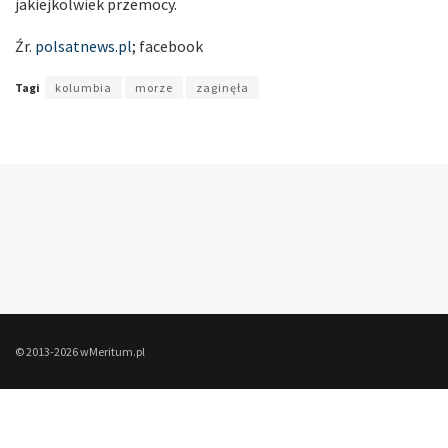
jakiejkolwiek przemocy.
Źr.
polsatnews.pl
; facebook
Tagi
kolumbia
morze
zaginęła
© 2013-2026 wMeritum.pl