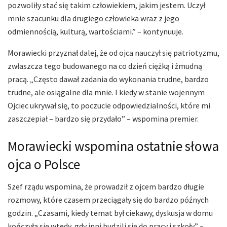
pozwoliły stać się takim człowiekiem, jakim jestem. Uczył
mnie szacunku dla drugiego człowieka wraz z jego
odmiennością, kulturą, wartościami.” – kontynuuje.
Morawiecki przyznał dalej, że od ojca nauczył się patriotyzmu,
zwłaszcza tego budowanego na co dzień ciężką i żmudną
pracą. „Często dawał zadania do wykonania trudne, bardzo
trudne, ale osiągalne dla mnie. I kiedy w stanie wojennym
Ojciec ukrywał się, to poczucie odpowiedzialności, które mi
zaszczepiał – bardzo się przydało” – wspomina premier.
Morawiecki wspomina ostatnie słowa
ojca o Polsce
Szef rządu wspomina, że prowadził z ojcem bardzo długie
rozmowy, które czasem przeciągały się do bardzo późnych
godzin. „Czasami, kiedy temat był ciekawy, dyskusja w domu
kończyła się wtedy, gdy inni budzili się do pracy i szkoły.” –