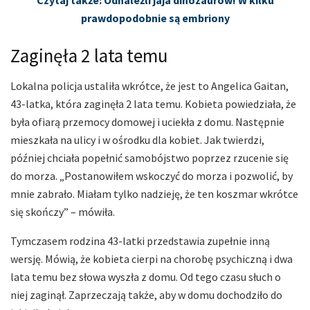
Czytaj także: Odnaleźli jaja dinozaurów! W kilku
prawdopodobnie są embriony
Zaginęła 2 lata temu
Lokalna policja ustaliła wkrótce, że jest to Angelica Gaitan,
43-latka, która zaginęła 2 lata temu. Kobieta powiedziała, że
była ofiarą przemocy domowej i uciekła z domu. Następnie
mieszkała na ulicy i w ośrodku dla kobiet. Jak twierdzi,
później chciała popełnić samobójstwo poprzez rzucenie się
do morza. „Postanowiłem wskoczyć do morza i pozwolić, by
mnie zabrało. Miałam tylko nadzieję, że ten koszmar wkrótce
się skończy” – mówiła.
Tymczasem rodzina 43-latki przedstawia zupełnie inną
wersję. Mówią, że kobieta cierpi na chorobę psychiczną i dwa
lata temu bez słowa wyszła z domu. Od tego czasu słuch o
niej zaginął. Zaprzeczają także, aby w domu dochodziło do