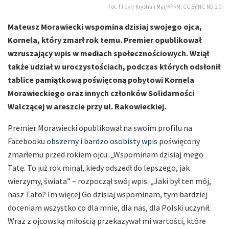
Fot. Flickr/ Krystian Maj/KPRM; CC BY-NC-ND 2.0
Mateusz Morawiecki wspomina dzisiaj swojego ojca,
Kornela, który zmarł rok temu. Premier opublikował
wzruszający wpis w mediach społecznościowych. Wziął
także udział w uroczystościach, podczas których odsłonił
tablice pamiątkową poświęconą pobytowi Kornela
Morawieckiego oraz innych członków Solidarności
Walczącej w areszcie przy ul. Rakowieckiej.
Premier Morawiecki opublikował na swoim profilu na
Facebooku
obszerny i bardzo osobisty wpis
poświęcony
zmarłemu przed rokiem ojcu. „Wspominam dzisiaj mego
Tatę. To już rok minął, kiedy odszedł do lepszego, jak
wierzymy, świata” – rozpoczął swój wpis. „Jaki był ten mój,
nasz Tato? Im więcej Go dzisiaj wspominam, tym bardziej
doceniam wszystko co dla mnie, dla nas, dla Polski uczynił.
Wraz z ojcowską miłością przekazywał mi wartości, które