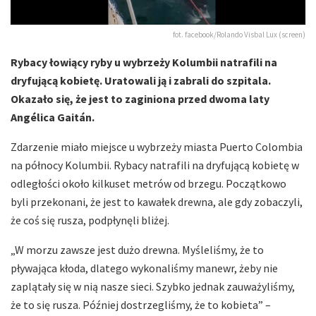
fot. facebook/Rolando Visbal Lux (screen)
Rybacy łowiący ryby u wybrzeży Kolumbii natrafili na
dryfującą kobietę. Uratowali ją i zabrali do szpitala.
Okazało się, że jest to zaginiona przed dwoma laty
Angélica Gaitán.
Zdarzenie miało miejsce u wybrzeży miasta Puerto Colombia
na północy Kolumbii. Rybacy natrafili na dryfującą kobietę w
odległości około kilkuset metrów od brzegu. Początkowo
byli przekonani, że jest to kawałek drewna, ale gdy zobaczyli,
że coś się rusza, podpłynęli bliżej.
„W morzu zawsze jest dużo drewna. Myśleliśmy, że to
pływająca kłoda, dlatego wykonaliśmy manewr, żeby nie
zaplątały się w nią nasze sieci. Szybko jednak zauważyliśmy,
że to się rusza. Później dostrzegliśmy, że to kobieta” –