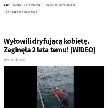
Tagi
Kornel Morawiecki
Mateusz Morawiecki
Solidarność Walcząca
Wyłowili dryfującą kobietę.
Zaginęła 2 lata temu! [WIDEO]
30 września 2020