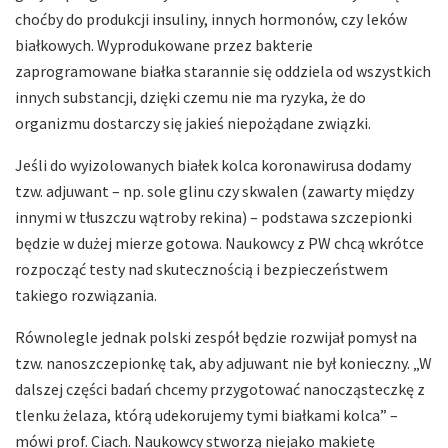
choćby do produkcji insuliny, innych hormonów, czy leków
białkowych. Wyprodukowane przez bakterie
zaprogramowane białka starannie się oddziela od wszystkich
innych substancji, dzięki czemu nie ma ryzyka, że do
organizmu dostarczy się jakieś niepożądane związki.
Jeśli do wyizolowanych białek kolca koronawirusa dodamy
tzw. adjuwant – np. sole glinu czy skwalen (zawarty między
innymi w tłuszczu wątroby rekina) – podstawa szczepionki
będzie w dużej mierze gotowa. Naukowcy z PW chcą wkrótce
rozpocząć testy nad skutecznością i bezpieczeństwem
takiego rozwiązania.
Równolegle jednak polski zespół będzie rozwijał pomysł na
tzw. nanoszczepionkę tak, aby adjuwant nie był konieczny. „W
dalszej części badań chcemy przygotować nanocząsteczkę z
tlenku żelaza, którą udekorujemy tymi białkami kolca” –
mówi prof. Ciach. Naukowcy stworzą niejako makietę