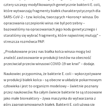
cztery szczepy modyfikowanych genetycznie bakterii E. coli,
które wytwarzają fragmenty białek charakterystycznych dla
SARS-CoV-2 – tzw. kolców, tworzących +koronę+ wirusa. Do
opracowania szczepionki wirus nie był potrzebny –
bazowaliśmy na opracowaniach jego kodu genetycznego i
staraliśmy się wybrać fragmenty, które najwolniej mutują” –
streszcza rozmówca PAP.
„Produkowane przez nas białka kolca wirusa mogą też
znaleźć zastosowanie w produkcji testów na obecność
przeciwciał przeciw wirusowi COVID-19 we krwi” – dodaje.
Naukowiec przypomina, że bakterie E. coli – wykorzystywane
w produkcji białek kolca – są obecne w układzie pokarmowym
człowieka i jest to organizm modelowy – świetnie poznany
przez naukowców. Na całym świecie bakterie te są stosowane
jako małe bioreaktory – żywa maszynka do wytwarzania z
góry zaprogramowanych białek. Bakterii E. coli używa się