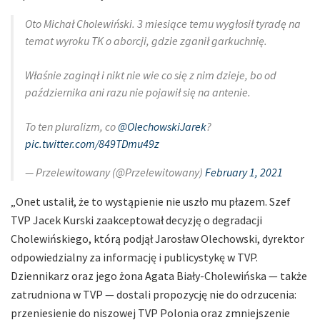
Oto Michał Cholewiński. 3 miesiące temu wygłosił tyradę na
temat wyroku TK o aborcji, gdzie zganił garkuchnię.
Właśnie zaginął i nikt nie wie co się z nim dzieje, bo od
października ani razu nie pojawił się na antenie.
To ten pluralizm, co
@OlechowskiJarek
?
pic.twitter.com/849TDmu49z
— Przelewitowany (@Przelewitowany)
February 1, 2021
„Onet ustalił, że to wystąpienie nie uszło mu płazem. Szef
TVP Jacek Kurski zaakceptował decyzję o degradacji
Cholewińskiego, którą podjął Jarosław Olechowski, dyrektor
odpowiedzialny za informację i publicystykę w TVP.
Dziennikarz oraz jego żona Agata Biały-Cholewińska — także
zatrudniona w TVP — dostali propozycję nie do odrzucenia:
przeniesienie do niszowej TVP Polonia oraz zmniejszenie