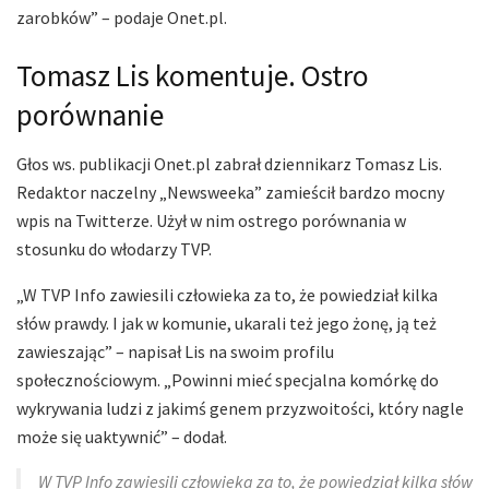
zarobków” – podaje Onet.pl.
Tomasz Lis komentuje. Ostro
porównanie
Głos ws. publikacji Onet.pl zabrał dziennikarz Tomasz Lis.
Redaktor naczelny „Newsweeka” zamieścił bardzo mocny
wpis na Twitterze. Użył w nim ostrego porównania w
stosunku do włodarzy TVP.
„W TVP Info zawiesili człowieka za to, że powiedział kilka
słów prawdy. I jak w komunie, ukarali też jego żonę, ją też
zawieszając” – napisał Lis na swoim profilu
społecznościowym. „Powinni mieć specjalna komórkę do
wykrywania ludzi z jakimś genem przyzwoitości, który nagle
może się uaktywnić” – dodał.
W TVP Info zawiesili człowieka za to, że powiedział kilka słów