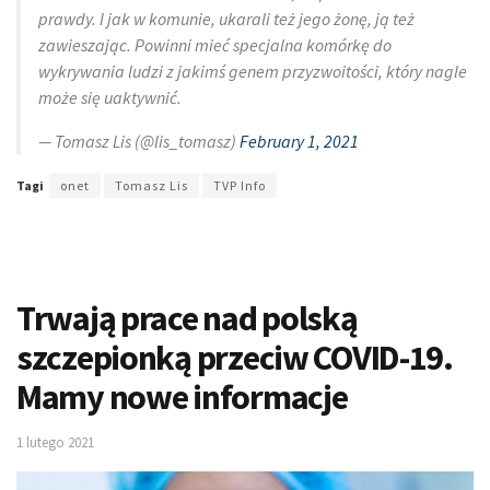
prawdy. I jak w komunie, ukarali też jego żonę, ją też
zawieszając. Powinni mieć specjalna komórkę do
wykrywania ludzi z jakimś genem przyzwoitości, który nagle
może się uaktywnić.
— Tomasz Lis (@lis_tomasz)
February 1, 2021
Tagi
onet
Tomasz Lis
TVP Info
Trwają prace nad polską
szczepionką przeciw COVID-19.
Mamy nowe informacje
1 lutego 2021