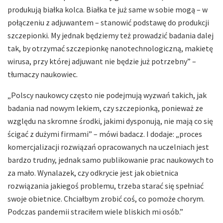
produkują białka kolca. Białka te już same w sobie mogą – w
połączeniu z adjuwantem – stanowić podstawę do produkcji
szczepionki. My jednak będziemy też prowadzić badania dalej
tak, by otrzymać szczepionkę nanotechnologiczną, makietę
wirusa, przy której adjuwant nie będzie już potrzebny” –
tłumaczy naukowiec.
„Polscy naukowcy często nie podejmują wyzwań takich, jak
badania nad nowym lekiem, czy szczepionką, ponieważ ze
względu na skromne środki, jakimi dysponują, nie mają co się
ścigać z dużymi firmami” – mówi badacz. I dodaje: „proces
komercjalizacji rozwiązań opracowanych na uczelniach jest
bardzo trudny, jednak samo publikowanie prac naukowych to
za mało. Wynalazek, czy odkrycie jest jak obietnica
rozwiązania jakiegoś problemu, trzeba starać się spełniać
swoje obietnice. Chciałbym zrobić coś, co pomoże chorym.
Podczas pandemii straciłem wiele bliskich mi osób.”