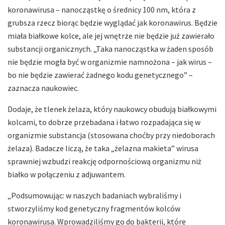
koronawirusa – nanocząstkę o średnicy 100 nm, która z
grubsza rzecz biorąc będzie wyglądać jak koronawirus. Będzie
miała białkowe kolce, ale jej wnętrze nie będzie już zawierało
substancji organicznych. „Taka nanocząstka w żaden sposób
nie będzie mogła być w organizmie namnożona – jak wirus –
bo nie będzie zawierać żadnego kodu genetycznego” –
zaznacza naukowiec.
Dodaje, że tlenek żelaza, który naukowcy obudują białkowymi
kolcami, to dobrze przebadana i łatwo rozpadająca się w
organizmie substancja (stosowana choćby przy niedoborach
żelaza). Badacze liczą, że taka „żelazna makieta” wirusa
sprawniej wzbudzi reakcję odpornościową organizmu niż
białko w połączeniu z adjuwantem.
„Podsumowując: w naszych badaniach wybraliśmy i
stworzyliśmy kod genetyczny fragmentów kolców
koronawirusa. Wprowadziliśmy go do bakterii, które