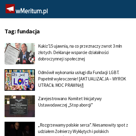
Tag:
fundacja
Kukiz’15 ujawnia, na co przeznaczy zwrot 3 mln
złotych. Deklaruje wsparcie działalności
dobroczynnej i społecznej
Odmówił wykonania usługi dla Fundacji LGBT.
Popełnił wykroczenie! [AKTUALIZACJA – WYROK
UTRACIŁ MOC PRAWNĄ!]
Zarejestrowano Komitet Inicjatywy
Ustawodawczej „Stop aborcji”
„Rozgrzewamy polskie serca”. Niesamowity spot z
udziałem Żołnierzy Wyklętych i polskich