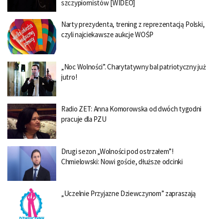
szczypiornistów [WIDEO]
Narty prezydenta, trening z reprezentacją Polski,
czyli najciekawsze aukcje WOŚP
„Noc Wolności”. Charytatywny bal patriotyczny już
jutro!
Radio ZET: Anna Komorowska od dwóch tygodni
pracuje dla PZU
Drugi sezon „Wolności pod ostrzałem”!
Chmielowski: Nowi goście, dłuższe odcinki
„Uczelnie Przyjazne Dziewczynom” zapraszają