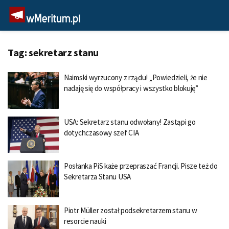
Tag:
sekretarz stanu
Naimski wyrzucony z rządu! „Powiedzieli, że nie
nadaję się do współpracy i wszystko blokuję”
USA: Sekretarz stanu odwołany! Zastąpi go
dotychczasowy szef CIA
Posłanka PiS każe przepraszać Francji. Pisze też do
Sekretarza Stanu USA
Piotr Müller został podsekretarzem stanu w
resorcie nauki