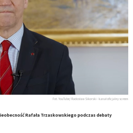
Fot. YouTube/ Radosław Sikorski - kanał oficjalny screen
nieobecność Rafała Trzaskowskiego podczas debaty