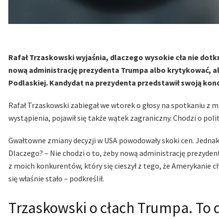
Rafał Trzaskowski wyjaśnia, dlaczego wysokie cła nie dotkn
nową administrację prezydenta Trumpa albo krytykować, albo
Podlaskiej. Kandydat na prezydenta przedstawił swoją konc
Rafał Trzaskowski zabiegał we wtorek o głosy na spotkaniu z m
wystąpienia, pojawił się także wątek zagraniczny. Chodzi o pol
Gwałtowne zmiany decyzji w USA powodowały skoki cen. Jednak n
Dlaczego? – Nie chodzi o to, żeby nową administrację prezydent
z moich konkurentów, który się cieszył z tego, że Amerykanie chc
się właśnie stało – podkreślił.
Trzaskowski o cłach Trumpa. To 