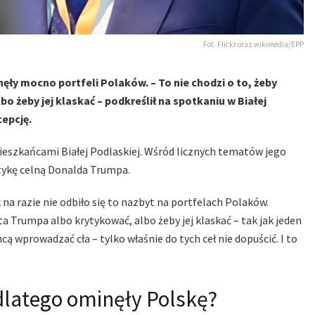
Fot. Flickr oraz wikimedia/EPP
ęły mocno portfeli Polaków. – To nie chodzi o to, żeby
 żeby jej klaskać – podkreślił na spotkaniu w Białej
epcję.
ieszkańcami Białej Podlaskiej. Wśród licznych tematów jego
itykę celną Donalda Trumpa.
a razie nie odbiło się to nazbyt na portfelach Polaków.
a Trumpa albo krytykować, albo żeby jej klaskać – tak jak jeden
ą wprowadzać cła – tylko właśnie do tych ceł nie dopuścić. I to
dlatego ominęły Polskę?