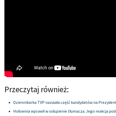
Przeczytaj również:
Dziennikarka TVP nazwała część kandydatów na Prezyden
Hołownia wprawił w osłupienie tłumacza. Jego reakcja pod