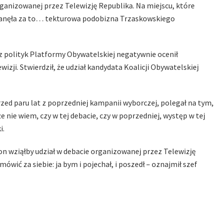
rganizowanej przez Telewizję Republika. Na miejscu, które
stanęła za to… tekturowa podobizna Trzaskowskiego
az polityk Platformy Obywatelskiej negatywnie ocenił
ji. Stwierdził, że udział kandydata Koalicji Obywatelskiej
zed paru lat z poprzedniej kampanii wyborczej, polegał na tym,
 że nie wiem, czy w tej debacie, czy w poprzedniej, występ w tej
i.
on wziąłby udział w debacie organizowanej przez Telewizję
wić za siebie: ja bym i pojechał, i poszedł – oznajmił szef