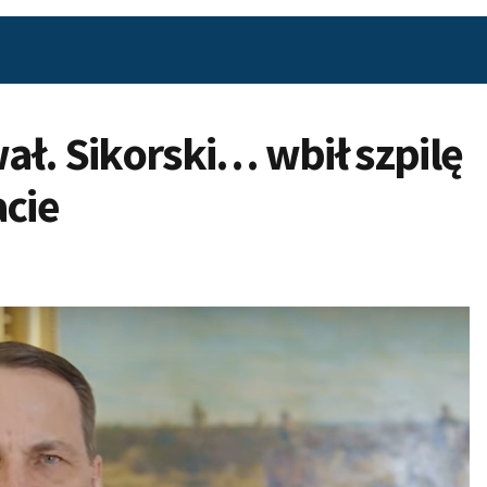
wał. Sikorski… wbił szpilę
cie