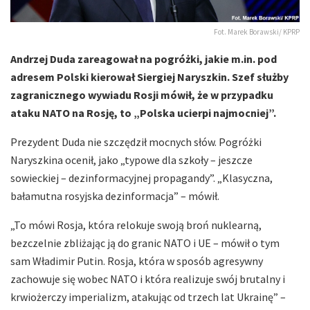
Fot. Marek Borawski/ KPRP
Andrzej Duda zareagował na pogróżki, jakie m.in. pod
adresem Polski kierował Siergiej Naryszkin. Szef służby
zagranicznego wywiadu Rosji mówił, że w przypadku
ataku NATO na Rosję, to „Polska ucierpi najmocniej”.
Prezydent Duda nie szczędził mocnych słów. Pogróżki
Naryszkina ocenił, jako „typowe dla szkoły – jeszcze
sowieckiej – dezinformacyjnej propagandy”. „Klasyczna,
bałamutna rosyjska dezinformacja” – mówił.
„To mówi Rosja, która relokuje swoją broń nuklearną,
bezczelnie zbliżając ją do granic NATO i UE – mówił o tym
sam Władimir Putin. Rosja, która w sposób agresywny
zachowuje się wobec NATO i która realizuje swój brutalny i
krwiożerczy imperializm, atakując od trzech lat Ukrainę” –