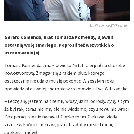
fot. Wiadomości TVP (screen)
Gerard Komenda, brat Tomasza Komendy, ujawnił
ostatnią wolę zmarłego. Poprosił też wszystkich o
uszanowanie jej.
Tomasz Komenda zmarł w wieku 46 lat. Cierpiał na chorobę
nowotworową. Zmagał się z rakiem płuc, którego
ostatecznie nie udało mu się pokonać. W zeszłym roku
opowiedział o swojej chorobie w rozmowie z Ewą Wilczyńską.
– Leczę się, jestem na chemii, włosy już mi odrosły. Żyję, z tym
że był rak, teraz nie ma, ale nie wiadomo, czy znowu nie wróci.
Do operacji się nie nadawał. Ciężko mam. Ciekawe, kiedy
zrzucę w końcu ten krzyż, już należałoby mi się trochę
spokoju – mówił.