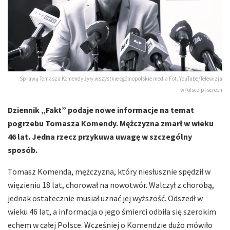
Sprawą Tomasza Komendy żyły wszystkie ogólnopolskie media Fot. YouTube/Telewizja
wPolsce.pl screen
Dziennik „Fakt” podaje nowe informacje na temat
pogrzebu Tomasza Komendy. Mężczyzna zmarł w wieku
46 lat. Jedna rzecz przykuwa uwagę w szczególny
sposób.
Tomasz Komenda, mężczyzna, który niesłusznie spędził w
więzieniu 18 lat, chorował na nowotwór. Walczył z chorobą,
jednak ostatecznie musiał uznać jej wyższość. Odszedł w
wieku 46 lat, a informacja o jego śmierci odbiła się szerokim
echem w całej Polsce. Wcześniej o Komendzie dużo mówiło