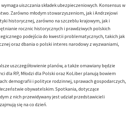
nie wymaga uiszczania składek ubezpieczeniowych. Konsensus w
łatwo. Zarówno młodym stowarzyszeniom, jak i Andrzejowi
tyki historycznej, zarówno na szczeblu krajowym, jak i
nianie rocznic historycznych i prawdziwych polskich
tegicznego podejścia do kwestii problematycznych, takich jak
cznej oraz dbania o polski interes narodowy z wyzwaniami,
alsze uszczegółowienie planów, a także omawiany będzie
i dla RP, Młodzi dla Polski oraz KoLiber planują bowiem
ch: demografii i polityce rodzinnej, sprawach gospodarczych,
połeczeństwie obywatelskim. Spotkania, dotyczące
dym z nich przewidywany jest udział przedstawicieli
ajmują się na co dzień.