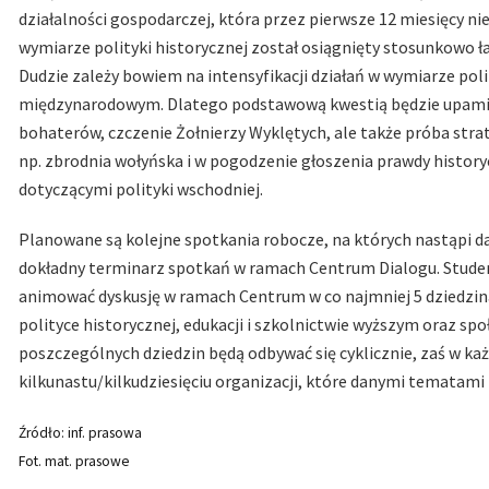
działalności gospodarczej, która przez pierwsze 12 miesięcy 
wymiarze polityki historycznej został osiągnięty stosunkowo 
Dudzie zależy bowiem na intensyfikacji działań w wymiarze poli
międzynarodowym. Dlatego podstawową kwestią będzie upamięt
bohaterów, czczenie Żołnierzy Wyklętych, ale także próba stra
np. zbrodnia wołyńska i w pogodzenie głoszenia prawdy history
dotyczącymi polityki wschodniej.
Planowane są kolejne spotkania robocze, na których nastąpi d
dokładny terminarz spotkań w ramach Centrum Dialogu. Studenc
animować dyskusję w ramach Centrum w co najmniej 5 dziedzina
polityce historycznej, edukacji i szkolnictwie wyższym oraz s
poszczególnych dziedzin będą odbywać się cyklicznie, zaś w każ
kilkunastu/kilkudziesięciu organizacji, które danymi tematami z
Źródło: inf. prasowa
Fot. mat. prasowe