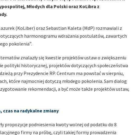
ospolitej, Młodych dla Polski oraz KoLibra z
udy.
Mazurek (KoLiber) oraz Sebastian Kaleta (MdP) rozmawiali z
 dotyczących harmonogramu wdrażania postulatów, zawartych
ego pokolenia”.
 tematów znalazły się kwestie projektów ustaw o zwiększeniu
sie polityki historycznej, projektów dotyczących społeczeństwa
zieżą przy Prezydencie RP. Centrum ma powstać w sierpniu,
ch, które najmocniej dotyczą młodego pokolenia. Sam dialog
rzygotowanie rekomendacji, a być może także projektów ustaw,
, czas na radykalne zmiany
y propozycje podniesienia kwoty wolnej od podatku do 8
lacyjnego firmy na próbę, czyli takiej formy prowadzenia