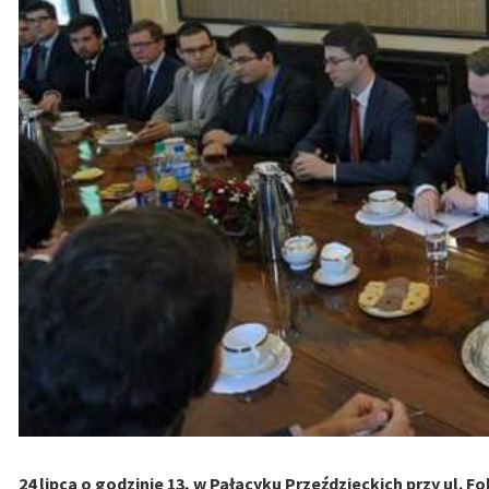
24 lipca o godzinie 13, w Pałacyku Przeździeckich przy ul. 