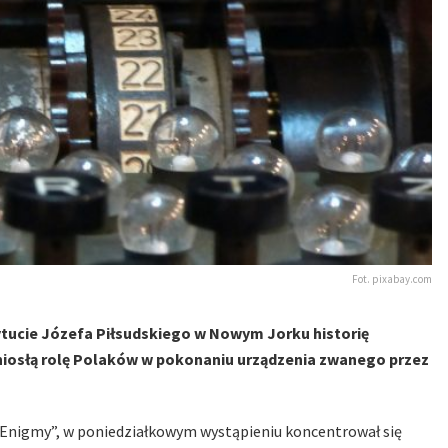
Fot. pixabay.com
tytucie Józefa Piłsudskiego w Nowym Jorku historię
niosłą rolę Polaków w pokonaniu urządzenia zwanego przez
ru Enigmy”, w poniedziałkowym wystąpieniu koncentrował się