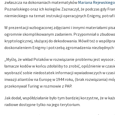
zwłaszcza na dokonaniach matematyków
Mariana Rejewskiego
Poznańskiego oraz ich kolegów. Zaznaczył, że podczas gdy Franc
niemieckiego na temat instrukcji operacyjnych Enigmy, potrafil
W prezentacji wzbogaconej zdjęciami i innymi materiałami pi
ogromnie skomplikowanym zadaniem. Przypomniał o zbudowani
kryptologicznej, służącej do dekodowania. Mówił też o współprac
doskonaleniem Enigmy i potrzebą zgromadzenia niezbędnych fu
„Myślę, że wkład Polaków w rozwiązanie problemu jest wysoce 
łamacze kodów w końcu zdołaliby to zrobić, opóźnienie w czasie
wyobrazić sobie niedostatek informacji wywiadowczych w czasie 
inwazji aliantów na Europę w 1944 roku, (brak rozwiązania) mó
przekonywał Turing w rozmowie z PAP.
Jak dodał, współdziałanie było tym bardziej korzystne, że w k
radiowe dostępne tylko na jego terytorium.