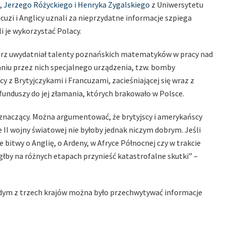
, Jerzego Różyckiego i Henryka Zygalskiego
z Uniwersytetu
uzi i Anglicy uznali za nieprzydatne informacje szpiega
i je wykorzystać Polacy.
sarz uwydatniał talenty poznańskich matematyków w pracy nad
u przez nich specjalnego urządzenia, tzw. bomby
y z Brytyjczykami i Francuzami, zacieśniającej się wraz z
nduszy do jej złamania, których brakowało w Polsce.
znaczący. Można argumentować, że brytyjscy i amerykańscy
 II wojny światowej nie byłoby jednak niczym dobrym. Jeśli
bitwy o Anglię, o Ardeny, w Afryce Północnej czy w trakcie
głby na różnych etapach przynieść katastrofalne skutki” –
ażdym z trzech krajów można było przechwytywać informacje