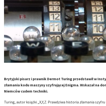
Brytyjski pisarz i prawnik Dermot Turing przedstawił w Ins
złamania kodu maszyny szyfrującej Enigma. Wskazał na do
Niemców cudem techniki.
Turing, autor książki „X,Y,Z. Prawdziwa historia złamania szyf