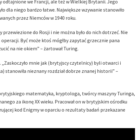
odtajnione we Francji, ale też w Wielkiej Brytanii. Jego
o dla niego bardzo łatwe. Największe wzywanie stanowiło
owanych przez Niemców w 1940 roku.
ły przewiezione do Rosji i nie można było do nich dotrzeć. Nie
 operacji. Być może ktoś mógłby zapytać grzecznie pana
ucić na nie okiem” – żartował Turing.
 „Zaskoczyło mnie jak (brytyjscy czytelnicy) byli otwarci i
a) stanowiła nieznany rozdział dobrze znanej historii” –
 brytyjskiego matematyka, kryptologa, twórcy maszyny Turinga,
znanego za ikonę XX wieku. Pracował on w brytyjskim ośrodku
ującej kod Enigmy w oparciu o rezultaty badań przekazane