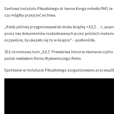
Szefowa Instytutu Piłsudskiego dr Iwona Korga mówiła PAP, że D
czy mógłby przejrzeć archiwa.
„Kiedy później przygotowywał do druku książkę +X,Y,Z…+, pop
przez nas dokumentów rozkodowanych przez polskich matematy
oczywiście, by ukazało się to w książce” – podkreśliła.
352-stronicowy tom „X,Y,Z. Prawdziwa historia złamania szyfru
polski nakładem Domu Wydawniczego Rebis.
Spotkanie w Instytucie Piłsudskiego zorganizowano przy wspó