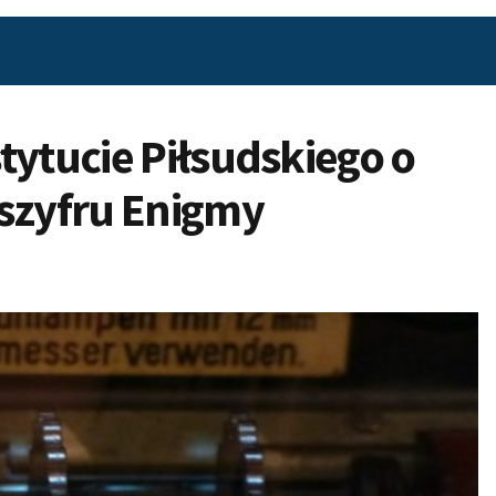
tytucie Piłsudskiego o
 szyfru Enigmy