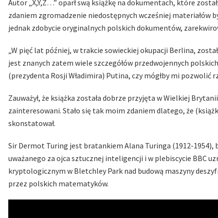
Autor „X,Y,Z…” oparł swą książkę na dokumentach, które zostały 
zdaniem zgromadzenie niedostępnych wcześniej materiałów był
jednak zdobycie oryginalnych polskich dokumentów, zarekwir
„W pięć lat później, w trakcie sowieckiej okupacji Berlina, zosta
jest znanych zatem wiele szczegółów przedwojennych polskich
(prezydenta Rosji Władimira) Putina, czy mógłby mi pozwolić rz
Zauważył, że książka została dobrze przyjęta w Wielkiej Brytanii.
zainteresowani. Stało się tak moim zdaniem dlatego, że (książk
skonstatował.
Sir Dermot Turing jest bratankiem Alana Turinga (1912-1954),
uważanego za ojca sztucznej inteligencji i w plebiscycie BBC u
kryptologicznym w Bletchley Park nad budową maszyny deszyfr
przez polskich matematyków.