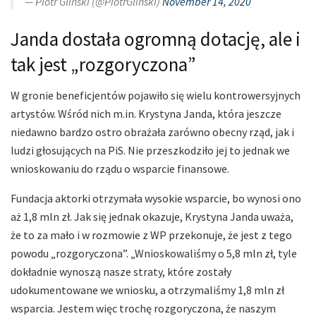
— Piotr Gliński (@PiotrGlinski)
November 14, 2020
Janda dostała ogromną dotację, ale i
tak jest „rozgoryczona”
W gronie beneficjentów pojawiło się wielu kontrowersyjnych
artystów. Wśród nich m.in. Krystyna Janda, która jeszcze
niedawno bardzo ostro obrażała zarówno obecny rząd, jak i
ludzi głosujących na PiS. Nie przeszkodziło jej to jednak we
wnioskowaniu do rządu o wsparcie finansowe.
Fundacja aktorki otrzymała wysokie wsparcie, bo wynosi ono
aż 1,8 mln zł. Jak się jednak okazuje, Krystyna Janda uważa,
że to za mało i w rozmowie z WP przekonuje, że jest z tego
powodu „rozgoryczona”. „Wnioskowaliśmy o 5,8 mln zł, tyle
dokładnie wynoszą nasze straty, które zostały
udokumentowane we wniosku, a otrzymaliśmy 1,8 mln zł
wsparcia. Jestem więc trochę rozgoryczona, że naszym