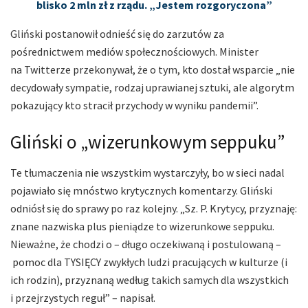
blisko 2 mln zł z rządu. „Jestem rozgoryczona”
Gliński postanowił odnieść się do zarzutów za
pośrednictwem mediów społecznościowych. Minister
na Twitterze przekonywał, że o tym, kto dostał wsparcie „nie
decydowały sympatie, rodzaj uprawianej sztuki, ale algorytm
pokazujący kto stracił przychody w wyniku pandemii”.
Gliński o „wizerunkowym seppuku”
Te tłumaczenia nie wszystkim wystarczyły, bo w sieci nadal
pojawiało się mnóstwo krytycznych komentarzy. Gliński
odniósł się do sprawy po raz kolejny. „Sz. P. Krytycy, przyznaję:
znane nazwiska plus pieniądze to wizerunkowe seppuku.
Nieważne, że chodzi o – długo oczekiwaną i postulowaną –
pomoc dla TYSIĘCY zwykłych ludzi pracujących w kulturze (i
ich rodzin), przyznaną według takich samych dla wszystkich
i przejrzystych reguł” – napisał.