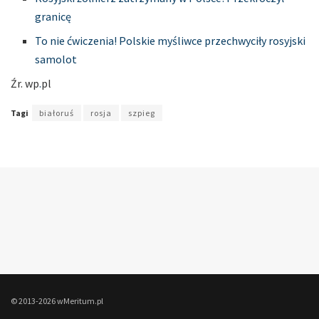
granicę
To nie ćwiczenia! Polskie myśliwce przechwyciły rosyjski
samolot
Źr. wp
.
pl
Tagi
białoruś
rosja
szpieg
© 2013-2026 wMeritum.pl