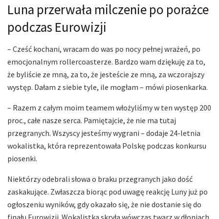
Luna przerwała milczenie po porażce
podczas Eurowizji
– Cześć kochani, wracam do was po nocy pełnej wrażeń, po
emocjonalnym rollercoasterze. Bardzo wam dziękuję za to,
że byliście ze mną, za to, że jesteście ze mną, za wczorajszy
występ. Dałam z siebie tyle, ile mogłam – mówi piosenkarka.
– Razem z całym moim teamem włożyliśmy w ten występ 200
proc., całe nasze serca. Pamiętajcie, że nie ma tutaj
przegranych. Wszyscy jesteśmy wygrani – dodaje 24-letnia
wokalistka, która reprezentowała Polskę podczas konkursu
piosenki.
Niektórzy odebrali słowa o braku przegranych jako dość
zaskakujące. Zwłaszcza biorąc pod uwagę reakcję Luny już po
ogłoszeniu wyników, gdy okazało się, że nie dostanie się do
finału Eurowizji. Wokalistka skryła wówczas twarz w dłoniach.