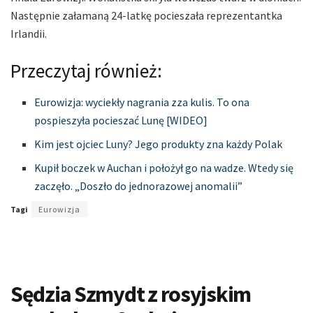
Następnie załamaną 24-latkę pocieszała reprezentantka
Irlandii.
Przeczytaj również:
Eurowizja: wyciekły nagrania zza kulis. To ona
pospieszyła pocieszać Lunę [WIDEO]
Kim jest ojciec Luny? Jego produkty zna każdy Polak
Kupił boczek w Auchan i położył go na wadze. Wtedy się
zaczęło. „Doszło do jednorazowej anomalii”
Tagi
Eurowizja
Sędzia Szmydt z rosyjskim