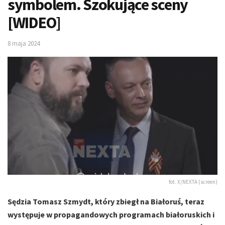
symbolem. Szokujące sceny
[WIDEO]
8 maja 2024
fot. X/NEXTA (screen)
Sędzia Tomasz Szmydt, który zbiegł na Białoruś, teraz
występuje w propagandowych programach białoruskich i