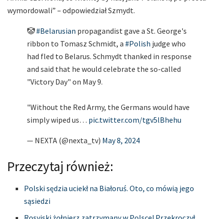
wymordowali” – odpowiedział Szmydt.
🤡
#Belarusian
propagandist gave a St. George's
ribbon to Tomasz Schmidt, a
#Polish
judge who
had fled to Belarus. Schmydt thanked in response
and said that he would celebrate the so-called
"Victory Day" on May 9.
"Without the Red Army, the Germans would have
simply wiped us…
pic.twitter.com/tgv5lBhehu
— NEXTA (@nexta_tv)
May 8, 2024
Przeczytaj również:
Polski sędzia uciekł na Białoruś. Oto, co mówią jego
sąsiedzi
Rosyjski żołnierz zatrzymany w Polsce! Przekroczył