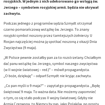
rosyjskich. W jednym z nich udekorowano go wstęgą św.
Jerzego – symbolem rosyjskiej armii. Sędzia nie ukrywał
zachwytu.
Podczas jednego z programów sędzia Szmydt otrzymał
czarno pomarańczową wstążkę św. Jerzego. To znany
rosyjski symbol noszony przez tamtejszych żołnierzy. U
Rosjan najczęściej można ją spotkać noszoną z okazji Dnia
Zwycięstwa (9 maja).
„W Polsce pewnie zostałby pan za to rozstrzelany. Chciałbym
dać panu wstążkę św. Jerzego, symbol naszego zwycięstwa
(w II wojnie światowej – red.)” – mówił propagandysta.
„O boże, dziękuję” – odparł Szmydt nie kryjąc zachwytu.
„Co pan myśli o 9 maja?” – zapytał go propagandysta. „Będę
świętować 9 maja. To ważna data. Nie możemy zapomnieć
o tym, co się stało podczas II wojny światowej. Gdyby nie
Armia Czerwona, to Niemcy by nas, jako Polaków, po prostu