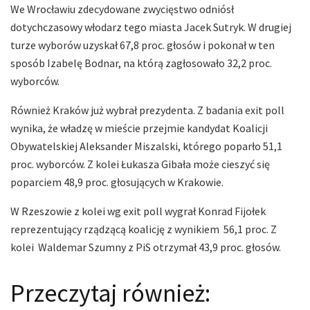
We Wrocławiu zdecydowane zwycięstwo odniósł
dotychczasowy włodarz tego miasta Jacek Sutryk. W drugiej
turze wyborów uzyskał 67,8 proc. głosów i pokonał w ten
sposób Izabelę Bodnar, na którą zagłosowało 32,2 proc.
wyborców.
Również Kraków już wybrał prezydenta. Z badania exit poll
wynika, że władzę w mieście przejmie kandydat Koalicji
Obywatelskiej Aleksander Miszalski, którego poparło 51,1
proc. wyborców. Z kolei Łukasza Gibała może cieszyć się
poparciem 48,9 proc. głosujących w Krakowie.
W Rzeszowie z kolei wg exit poll wygrał Konrad Fijołek
reprezentujący rządzącą koalicję z wynikiem 56,1 proc. Z
kolei Waldemar Szumny z PiS otrzymał 43,9 proc. głosów.
Przeczytaj również: