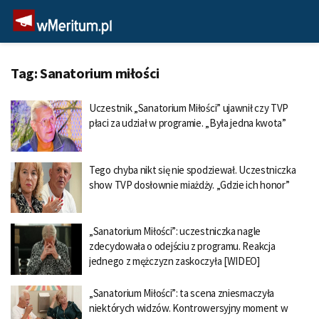
Tag:
Sanatorium miłości
Uczestnik „Sanatorium Miłości” ujawnił czy TVP
płaci za udział w programie. „Była jedna kwota”
Tego chyba nikt się nie spodziewał. Uczestniczka
show TVP dosłownie miażdży. „Gdzie ich honor”
„Sanatorium Miłości”: uczestniczka nagle
zdecydowała o odejściu z programu. Reakcja
jednego z mężczyzn zaskoczyła [WIDEO]
„Sanatorium Miłości”: ta scena zniesmaczyła
niektórych widzów. Kontrowersyjny moment w