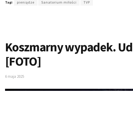
Tagi
pieniądze
Sanatorium miłości
TVP
Koszmarny wypadek. Ude
[FOTO]
6 maja 2025