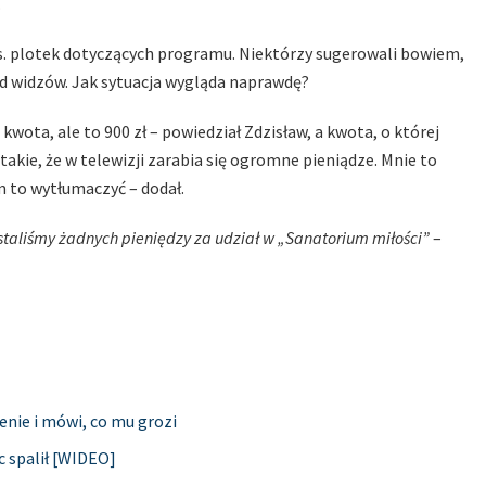
.
s. plotek dotyczących programu. Niektórzy sugerowali bowiem,
ód widzów. Jak sytuacja wygląda naprawdę?
 kwota, ale to 900 zł – powiedział Zdzisław, a kwota, o której
kie, że w telewizji zarabia się ogromne pieniądze. Mnie to
im to wytłumaczyć – dodał.
staliśmy żadnych pieniędzy za udział w „Sanatorium miłości”
–
enie i mówi, co mu grozi
c spalił [WIDEO]