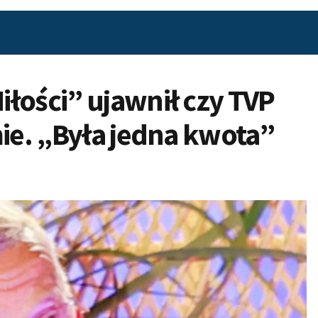
łości” ujawnił czy TVP
mie. „Była jedna kwota”