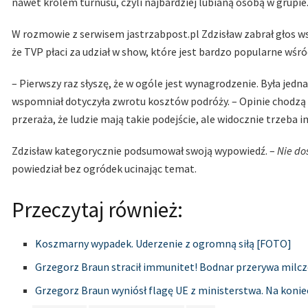
nawet królem turnusu, czyli najbardziej lubianą osobą w grupie
W rozmowie z serwisem jastrzabpost.pl Zdzisław zabrał głos w
że TVP płaci za udział w show, które jest bardzo popularne wśr
– Pierwszy raz słyszę, że w ogóle jest wynagrodzenie. Była jedna
wspomniał dotyczyła zwrotu kosztów podróży. – Opinie chodzą ta
przeraża, że ludzie mają takie podejście, ale widocznie trzeba 
Zdzisław kategorycznie podsumował swoją wypowiedź. –
Nie do
powiedział bez ogródek ucinając temat.
Przeczytaj również:
Koszmarny wypadek. Uderzenie z ogromną siłą [FOTO]
Grzegorz Braun stracił immunitet! Bodnar przerywa milcz
Grzegorz Braun wyniósł flagę UE z ministerstwa. Na konie