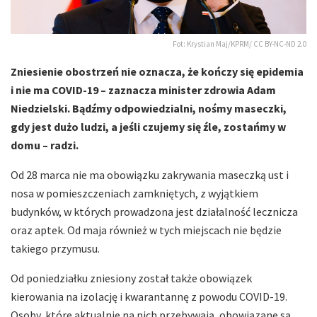
Fot: Krystian Maj/KPRM/ CC BY-NC-ND 2.0
Zniesienie obostrzeń nie oznacza, że kończy się epidemia
i nie ma COVID-19 – zaznacza minister zdrowia Adam
Niedzielski. Bądźmy odpowiedzialni, nośmy maseczki,
gdy jest dużo ludzi, a jeśli czujemy się źle, zostańmy w
domu – radzi.
Od 28 marca nie ma obowiązku zakrywania maseczką ust i
nosa w pomieszczeniach zamkniętych, z wyjątkiem
budynków, w których prowadzona jest działalność lecznicza
oraz aptek. Od maja również w tych miejscach nie będzie
takiego przymusu.
Od poniedziałku zniesiony został także obowiązek
kierowania na izolację i kwarantannę z powodu COVID-19.
Osoby, które aktualnie na nich przebywają, obowiązane są