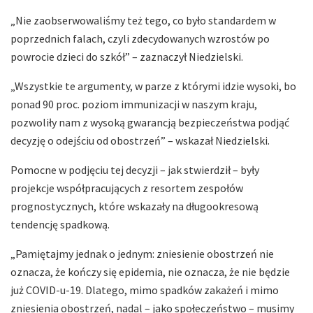
„Nie zaobserwowaliśmy też tego, co było standardem w
poprzednich falach, czyli zdecydowanych wzrostów po
powrocie dzieci do szkół” – zaznaczył Niedzielski.
„Wszystkie te argumenty, w parze z którymi idzie wysoki, bo
ponad 90 proc. poziom immunizacji w naszym kraju,
pozwoliły nam z wysoką gwarancją bezpieczeństwa podjąć
decyzję o odejściu od obostrzeń” – wskazał Niedzielski.
Pomocne w podjęciu tej decyzji – jak stwierdził – były
projekcje współpracujących z resortem zespołów
prognostycznych, które wskazały na długookresową
tendencję spadkową.
„Pamiętajmy jednak o jednym: zniesienie obostrzeń nie
oznacza, że kończy się epidemia, nie oznacza, że nie będzie
już COVID-u-19. Dlatego, mimo spadków zakażeń i mimo
zniesienia obostrzeń, nadal – jako społeczeństwo – musimy