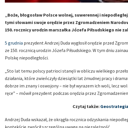
„Boże, błogosław Polsce wolnej, suwerennej i niepodległej
tymi słowami swoje orędzie przez Zgromadzeniem Narodowy
150. rocznicy urodzin marszałka Józefa Piłsudskiego nie zab
5 grudnia
prezydent Andrzej Duda wygłosił orędzie przed Zgr
ze 150. rocznicą urodzin Józefa Piłsudskiego. W tym dniu zain
Polskę niepodległości.
„Sto lat temu polscy patrioci stanęli w obliczu wielkiego przeło
działania, które zwieńczyły dziesiątki lat żmudnej pracy i dra
dobrze im znany i oswojony – nie był wyrazem ich woli, lecz woli
ręce” – mówił prezydent podczas orędzia przez Zgromadzeni
Czytaj także:
Geostrategia
Andrzej Duda wskazał, że okrągła rocznica odzyskania niepod
kontekście zwrócił szczególną uwagę na niezależność.