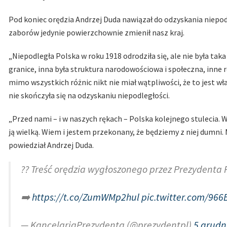
Pod koniec orędzia Andrzej Duda nawiązał do odzyskania niepod
zaborów jedynie powierzchownie zmienił nasz kraj.
„Niepodległa Polska w roku 1918 odrodziła się, ale nie była taka
granice, inna była struktura narodowościowa i społeczna, inne 
mimo wszystkich różnic nikt nie miał wątpliwości, że to jest wł
nie skończyła się na odzyskaniu niepodległości.
„Przed nami – i w naszych rękach – Polska kolejnego stulecia. 
ją wielką. Wiem i jestem przekonany, że będziemy z niej dumni. My
powiedział Andrzej Duda.
?? Treść orędzia wygłoszonego przez Prezydenta
➡️
https://t.co/ZumWMp2hul
pic.twitter.com/96
— KancelariaPrezydenta (@prezydentpl)
5 grudn