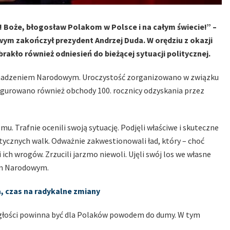
! Boże, błogosław Polakom w Polsce i na całym świecie!” –
m zakończył prezydent Andrzej Duda. W orędziu z okazji
rakło również odniesień do bieżącej sytuacji politycznej.
omadzeniem Narodowym. Uroczystość zorganizowano w związku
augurowano również obchody 100. rocznicy odzyskania przez
mu. Trafnie ocenili swoją sytuację. Podjęli właściwe i skuteczne
matycznych walk. Odważnie zakwestionowali ład, który – choć
 ich wrogów. Zrzucili jarzmo niewoli. Ujęli swój los we własne
em Narodowym.
, czas na radykalne zmiany
ległości powinna być dla Polaków powodem do dumy. W tym