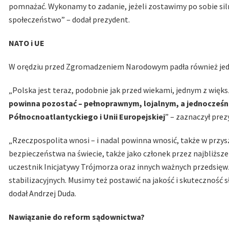
pomnażać. Wykonamy to zadanie, jeżeli zostawimy po sobie siln
społeczeństwo” – dodał prezydent.
NATO i UE
W orędziu przed Zgromadzeniem Narodowym padła również jedn
„Polska jest teraz, podobnie jak przed wiekami, jednym z więk
powinna pozostać – pełnoprawnym, lojalnym, a jednocześn
Północnoatlantyckiego i Unii Europejskiej
” – zaznaczył prez
„Rzeczpospolita wnosi – i nadal powinna wnosić, także w przysz
bezpieczeństwa na świecie, także jako członek przez najbliżs
uczestnik Inicjatywy Trójmorza oraz innych ważnych przedsię
stabilizacyjnych. Musimy też postawić na jakość i skuteczność
dodał Andrzej Duda.
Nawiązanie do reform sądownictwa?