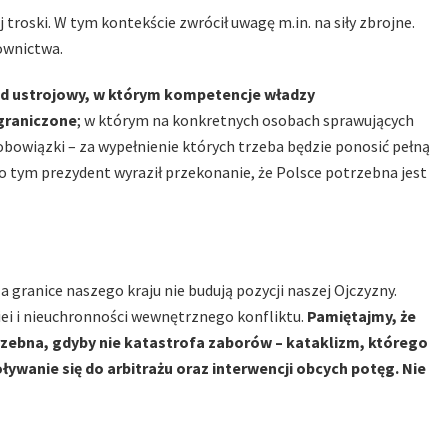
troski. W tym kontekście zwrócił uwagę m.in. na siły zbrojne.
ownictwa.
ład ustrojowy, w którym kompetencje władzy
graniczone
; w którym na konkretnych osobach sprawujących
bowiązki – za wypełnienie których trzeba będzie ponosić pełną
o tym prezydent wyraził przekonanie, że Polsce potrzebna jest
a granice naszego kraju nie budują pozycji naszej Ojczyzny.
iei i nieuchronności wewnętrznego konfliktu.
Pamiętajmy, że
zebna, gdyby nie katastrofa zaborów – kataklizm, którego
ywanie się do arbitrażu oraz interwencji obcych potęg. Nie