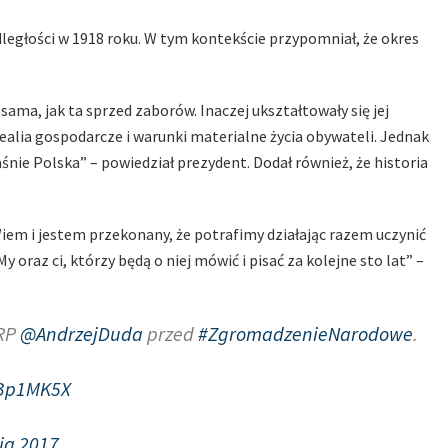
ległości w 1918 roku. W tym kontekście przypomniał, że okres
 sama, jak ta sprzed zaborów. Inaczej ukształtowały się jej
realia gospodarcze i warunki materialne życia obywateli. Jednak
aśnie Polska” – powiedział prezydent. Dodał również, że historia
Wiem i jestem przekonany, że potrafimy działając razem uczynić
 oraz ci, którzy będą o niej mówić i pisać za kolejne sto lat” –
 RP
@AndrzejDuda
przed
#ZgromadzenieNarodowe
.
6Bp1MK5X
ia 2017