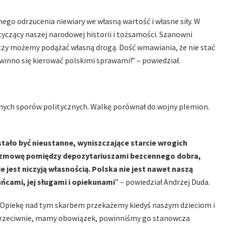
nego odrzucenia niewiary we własną wartość i własne siły. W
yczący naszej narodowej historii i tożsamości. Szanowni
 czy możemy podążać własną drogą. Dość wmawiania, że nie stać
owinno się kierować polskimi sprawami!” – powiedział.
lnych sporów politycznych. Walkę porównał do wojny plemion.
stało być nieustanne, wyniszczające starcie wrogich
rozmowę pomiędzy depozytariuszami bezcennego dobra,
 jest niczyją własnością. Polska nie jest nawet naszą
ńcami, jej sługami i opiekunami
” – powiedział Andrzej Duda.
ami. Opiekę nad tym skarbem przekażemy kiedyś naszym dzieciom i
przeciwnie, mamy obowiązek, powinniśmy go stanowcza