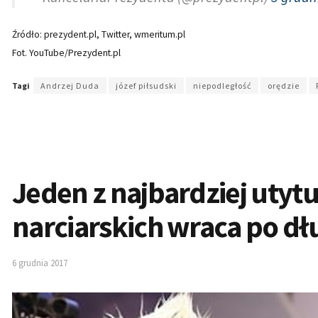
Źródło: prezydent.pl, Twitter, wmeritum.pl
Fot. YouTube/Prezydent.pl
Tagi
Andrzej Duda
józef piłsudski
niepodległość
orędzie
Jeden z najbardziej uty
narciarskich wraca po dłu
6 grudnia 2017