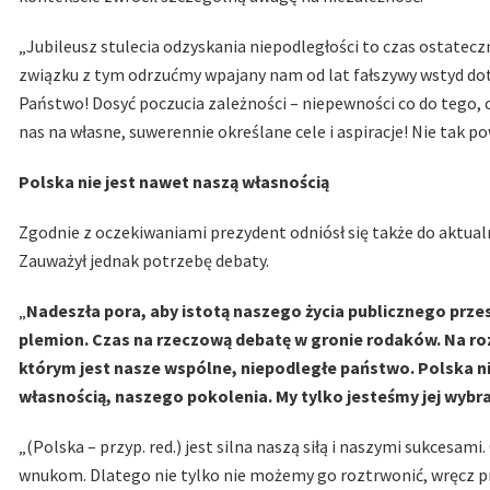
„Jubileusz stulecia odzyskania niepodległości to czas ostatecz
związku z tym odrzućmy wpajany nam od lat fałszywy wstyd dot
Państwo! Dosyć poczucia zależności – niepewności co do tego,
nas na własne, suwerennie określane cele i aspiracje! Nie tak p
Polska nie jest nawet naszą własnością
Zgodnie z oczekiwaniami prezydent odniósł się także do aktua
Zauważył jednak potrzebę debaty.
„
Nadeszła pora, aby istotą naszego życia publicznego prze
plemion. Czas na rzeczową debatę w gronie rodaków. Na 
którym jest nasze wspólne, niepodległe państwo. Polska nie
własnością, naszego pokolenia. My tylko jesteśmy jej wybra
„(Polska – przyp. red.) jest silna naszą siłą i naszymi sukces
wnukom. Dlatego nie tylko nie możemy go roztrwonić, wręcz 