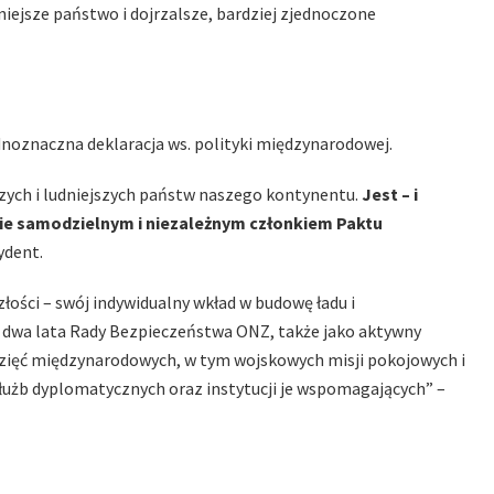
iejsze państwo i dojrzalsze, bardziej zjednoczone
oznaczna deklaracja ws. polityki międzynarodowej.
szych i ludniejszych państw naszego kontynentu.
Jest – i
ie samodzielnym i niezależnym członkiem Paktu
ydent.
łości – swój indywidualny wkład w budowę ładu i
ze dwa lata Rady Bezpieczeństwa ONZ, także jako aktywny
wzięć międzynarodowych, w tym wojskowych misji pokojowych i
 służb dyplomatycznych oraz instytucji je wspomagających” –