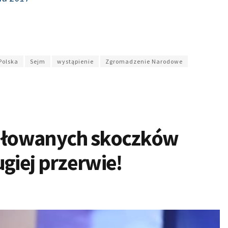
Polska
Sejm
wystąpienie
Zgromadzenie Narodowe
tułowanych skoczków
giej przerwie!