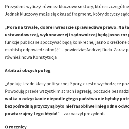
Prezydent wyliczył również kluczowe sektory, które szczególnej 
Jednak kluczowy może się okazać fragment, który dotyczy sąd
„
Pora na trwałe, dobre i wreszcie sprawiedliwe prawo. Na 
ustawodawczej, wykonawczej i sądowniczej będą jasno roz
funkcje publiczne spoczywać będą konkretne, jasno określone o
osobistą odpowiedzialność” – powiedział Andrzej Duda. Zaraz p
również nowa Konstytucja.
Arbitraż obcych potęg
„Apeluję też do klasy politycznej. Spory, często wychodzące poz
Powodują przede wszystkim strach i agresję, poczucie beznadz
walka o odzyskanie niepodległego państwa nie byłaby potr
bezpośrednią przyczyną było niefrasobliwe i niegodne odwoł
powtarzajmy tego błędu!
” – zaznaczył prezydent.
O rocznicy