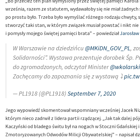
„Bo przecież ten plan wymyślony przez świętej pamięci Karol
września, razem ze statutem, wydawałoby się nie miał żadnych s
po prostu było. Trzeba było wymyślać różnego rodzaju chwyty
stworzyć taki stan, w którym związek musiał powstać i nikt nie b
i pomysły mojego świętej pamięci brata” – powiedział
Jarosław
W Warszawie na dziedzińcu
@MKiDN_GOV_PL
, z
Solidarności”. Wystawa prezentuje dorobek Śp. P
do zgromadzonych, odczytał Minister
@wkolarski
Zachęcamy do zapoznania się z wystawą ⤵️
pic.t
— PL1918 (@PL1918)
September 7, 2020
Jego wypowiedź skomentował wspomniany wcześniej Jacek Nizink
którym nieco zadrwił z lidera partii rządzącej. „Jak tak dalej pó
Kaczyński od bladego świtu był na nogach w Stoczni Gdańskiej i
Zmotoryzowanych Odwodów Milicji Obywatelskiej” – napisał dz