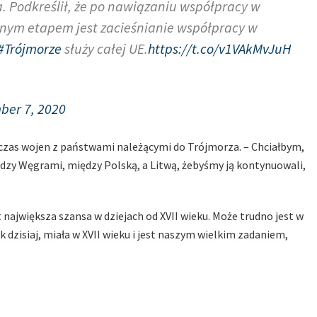
. Podkreślił, że po nawiązaniu współpracy w
ejnym etapem jest zacieśnianie współpracy w
#Trójmorze
służy całej UE.
https://t.co/v1VAkMvJuH
ber 7, 2020
czas wojen z państwami należącymi do Trójmorza. – Chciałbym,
dzy Węgrami, między Polską, a Litwą, żebyśmy ją kontynuowali,
t największa szansa w dziejach od XVII wieku. Może trudno jest w
ak dzisiaj, miała w XVII wieku i jest naszym wielkim zadaniem,