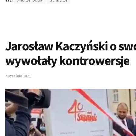
Tagi
Andrzej Duda
trójmorze
Jarosław Kaczyński o swo
wywołały kontrowersje
7 września 2020