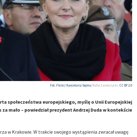
Fot. Flickr/
Kancelaria Sejmu
/Rafał Zambrzycki,
CC BY 2.0
warta społeczeństwa europejskiego, myślę o Unii Europejskiej
zas za mało – powiedział prezydent Andrzej Duda w kontekście
orza w Krakowie. W trakcie swojego wystąpienia zwracał uwagę