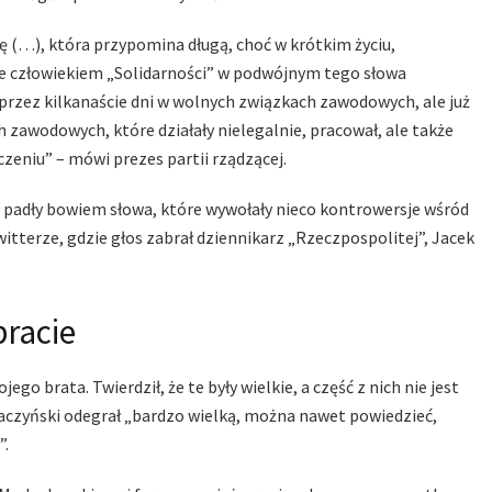
 (…), która przypomina długą, choć w krótkim życiu,
cie człowiekiem „Solidarności” w podwójnym tego słowa
, przez kilkanaście dni w wolnych związkach zawodowych, ale już
zawodowych, które działały nielegalnie, pracował, ale także
zeniu” – mówi prezes partii rządzącej.
o padły bowiem słowa, które wywołały nieco kontrowersje wśród
tterze, gdzie głos zabrał dziennikarz „Rzeczpospolitej”, Jacek
bracie
o brata. Twierdził, że te były wielkie, a część z nich nie jest
h Kaczyński odegrał „bardzo wielką, można nawet powiedzieć,
”.