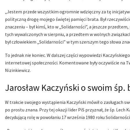
„Jestem przede wszystkim ogromnie wdzięczny za tę inicjatywę
polityczną drogę mojego świętej pamięci brata. Był rzeczywiś
znaczeniu – był kimś, kto w „Solidarności”, a jeszcze przedtem
tych wywalczonych w sierpniu, a przedtem w wolnych związkach 
był człowiekiem „Solidarności” w tym szerszym tego słowa znac
To jednak nie koniec. W dalszej części wypowiedzi Kaczyńskieg
internetowej społeczności. Komentowane były oczywiście na Twi
Nizinkiewicz.
Jarosław Kaczyński o swoim śp. 
W trakcie swojego wystąpienia Kaczyński mówił o zasługach swojeg
po prostu znana. Przy tej okazji lider PiS przyznał, że śp. Lec
decydującą rolę w powołaniu 17 września 1980 roku Solidarności