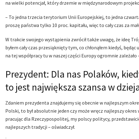
na wielki potencjał, który drzemie w międzynarodowym proje
– To jedna trzecia terytorium Unii Europejskiej, to jedna czwar
proszę państwa tylko 10 proc. kapitału, więc to cały czas za ma
W trakcie swojego wystąpienia zwrócił także uwagę, że ideę Tró
byłem cały czas przesiąknięty tym, co chłonąłem kiedyś, będą
na tej współpracy tu w naszej części Europy ogromnie zależało –
Prezydent: Dla nas Polaków, kiedy
to jest największa szansa w dziej
Zdaniem prezydenta znajdujemy się obecnie w najlepszym okresie
Polski, to był absolutnie jeden czy może wręcz najlepszy okres
pracując dla Rzeczypospolitej, my polscy politycy, przedstawic
najlepszych tradycji – oświadczył.