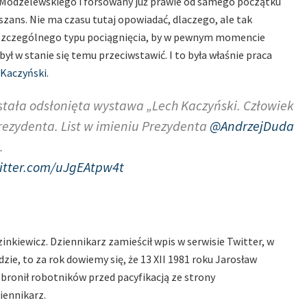
a Modzelewskiego i forsowany już prawie od samego początku
zans. Nie ma czasu tutaj opowiadać, dlaczego, ale tak
, szczególnego typu pociągnięcia, by w pewnym momencie
ył w stanie się temu przeciwstawić. I to była właśnie praca
 Kaczyński
.
ostała odsłonięta wystawa „Lech Kaczyński. Człowiek
rezydenta. List w imieniu Prezydenta
@AndrzejDuda
.
witter.com/uJgEAtpw4t
iewicz. Dziennikarz zamieścił wpis w serwisie Twitter, w
jdzie, to za rok dowiemy się, że 13 XII 1981 roku Jarosław
 bronił robotników przed pacyfikacją ze strony
iennikarz.