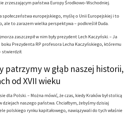
kcie zrzeszającym państwa Europy Środkowo-Wschodniej.
ta społeczeństwa europejskiego, myślę o Unii Europejskiej i to
ło, ale to zarazem wielka perspektywa – podkreślił Duda.
jmorza zaszczepił w nim były prezydent Lech Kaczyński. – Ja
c u boku Prezydenta RP profesora Lecha Kaczyńskiego, któremu
 stwierdził.
 patrzymy w głąb naszej historii,
ach od XVII wieku
 dla Polski. – Można mówić, że czas, kiedy Kraków był stolicą
 w dziejach naszego państwa. Chciałbym, żebyśmy dzisiaj
iele polskiego rynku kapitałowego, nawiązywali do tych właśnie