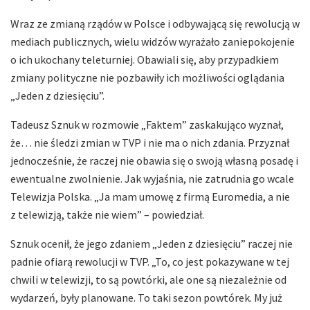
Wraz ze zmianą rządów w Polsce i odbywającą się rewolucją w
mediach publicznych, wielu widzów wyrażało zaniepokojenie
o ich ukochany teleturniej. Obawiali się, aby przypadkiem
zmiany polityczne nie pozbawiły ich możliwości oglądania
„Jeden z dziesięciu”.
Tadeusz Sznuk w rozmowie „Faktem” zaskakująco wyznał,
że… nie śledzi zmian w TVP i nie ma o nich zdania. Przyznał
jednocześnie, że raczej nie obawia się o swoją własną posadę i
ewentualne zwolnienie. Jak wyjaśnia, nie zatrudnia go wcale
Telewizja Polska. „Ja mam umowę z firmą Euromedia, a nie
z telewizją, także nie wiem” – powiedział.
Sznuk ocenił, że jego zdaniem „Jeden z dziesięciu” raczej nie
padnie ofiarą rewolucji w TVP. „To, co jest pokazywane w tej
chwili w telewizji, to są powtórki, ale one są niezależnie od
wydarzeń, były planowane. To taki sezon powtórek. My już