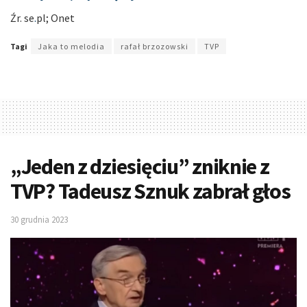
Źr. se
.
pl; Onet
Tagi
Jaka to melodia
rafał brzozowski
TVP
„Jeden z dziesięciu” zniknie z
TVP? Tadeusz Sznuk zabrał głos
30 grudnia 2023