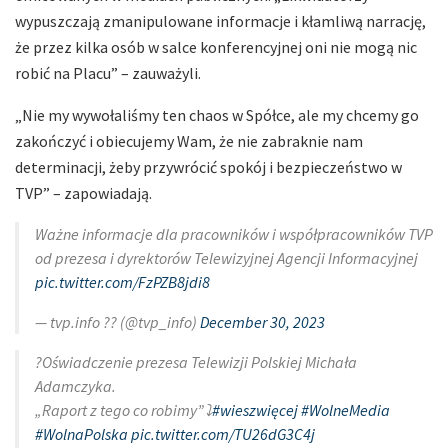
wypuszczają zmanipulowane informacje i kłamliwą narrację,
że przez kilka osób w salce konferencyjnej oni nie mogą nic
robić na Placu” – zauważyli.
„Nie my wywołaliśmy ten chaos w Spółce, ale my chcemy go
zakończyć i obiecujemy Wam, że nie zabraknie nam
determinacji, żeby przywrócić spokój i bezpieczeństwo w
TVP” – zapowiadają.
Ważne informacje dla pracowników i współpracowników TVP
od prezesa i dyrektorów Telewizyjnej Agencji Informacyjnej
pic.twitter.com/FzPZB8jdi8
— tvp.info ?? (@tvp_info)
December 30, 2023
?Oświadczenie prezesa Telewizji Polskiej Michała
Adamczyka.
„Raport z tego co robimy”⤵️
#wieszwięcej
#WolneMedia
#WolnaPolska
pic.twitter.com/TU26dG3C4j