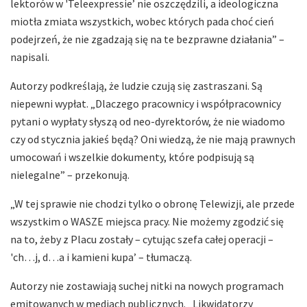
lektorów w 'Teleexpressie’ nie oszczędzili, a ideologiczna
miotła zmiata wszystkich, wobec których pada choć cień
podejrzeń, że nie zgadzają się na te bezprawne działania” –
napisali.
Autorzy podkreślają, że ludzie czują się zastraszani. Są
niepewni wypłat. „Dlaczego pracownicy i współpracownicy
pytani o wypłaty słyszą od neo-dyrektorów, że nie wiadomo
czy od stycznia jakieś będą? Oni wiedzą, że nie mają prawnych
umocowań i wszelkie dokumenty, które podpisują są
nielegalne” – przekonują.
„W tej sprawie nie chodzi tylko o obronę Telewizji, ale przede
wszystkim o WASZE miejsca pracy. Nie możemy zgodzić się
na to, żeby z Placu zostały – cytując szefa całej operacji –
'ch…j, d…a i kamieni kupa’ – tłumaczą.
Autorzy nie zostawiają suchej nitki na nowych programach
emitowanych w mediach publicznych. „Likwidatorzy