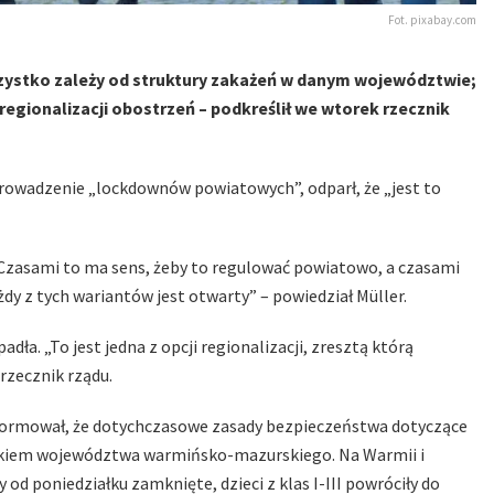
Fot. pixabay.com
zystko zależy od struktury zakażeń w danym województwie;
i regionalizacji obostrzeń – podkreślił we wtorek rzecznik
prowadzenie „lockdownów powiatowych”, odparł, że „jest to
Czasami to ma sens, żeby to regulować powiatowo, a czasami
dy z tych wariantów jest otwarty” – powiedział Müller.
adła. „To jest jedna z opcji regionalizacji, zresztą którą
rzecznik rządu.
formował, że dotychczasowe zasady bezpieczeństwa dotyczące
jątkiem województwa warmińsko-mazurskiego. Na Warmii i
 od poniedziałku zamknięte, dzieci z klas I-III powróciły do