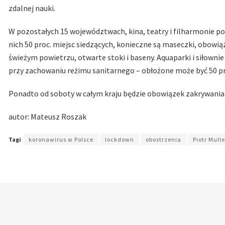
zdalnej nauki.
W pozostałych 15 województwach, kina, teatry i filharmonie p
nich 50 proc. miejsc siedzących, konieczne są maseczki, obowi
świeżym powietrzu, otwarte stoki i baseny. Aquaparki i siłown
przy zachowaniu reżimu sanitarnego – obłożone może być 50 pro
Ponadto od soboty w całym kraju będzie obowiązek zakrywania n
autor: Mateusz Roszak
Tagi
koronawirus w Polsce
lockdown
obostrzenia
Piotr Mulle