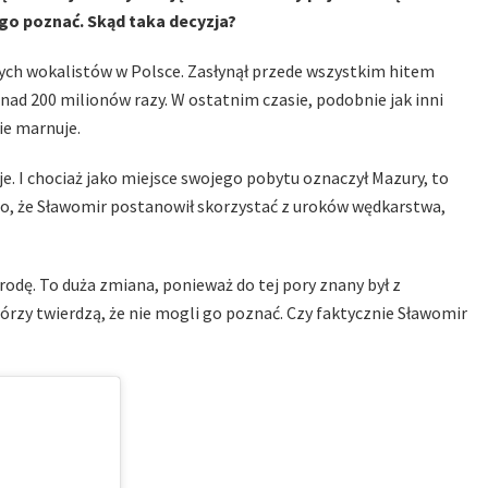
go poznać. Skąd taka decyzja?
ych wokalistów w Polsce. Zasłynął przede wszystkim hitem
ad 200 milionów razy. W ostatnim czasie, podobnie jak inni
ie marnuje.
je. I chociaż jako miejsce swojego pobytu oznaczył Mazury, to
 to, że Sławomir postanowił skorzystać z uroków wędkarstwa,
dę. To duża zmiana, ponieważ do tej pory znany był z
rzy twierdzą, że nie mogli go poznać. Czy faktycznie Sławomir