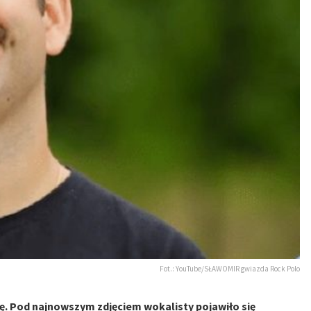
Fot.: YouTube/SŁAWOMIR gwiazda Rock Polo
. Pod najnowszym zdjęciem wokalisty pojawiło się