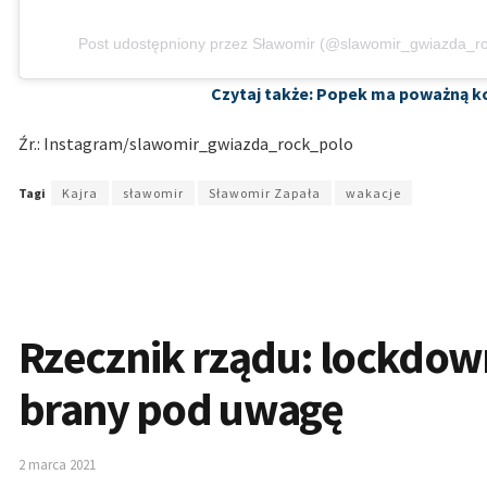
Post udostępniony przez Sławomir (@slawomir_gwiazda_r
Czytaj także: Popek ma poważną k
Źr.: Instagram/slawomir_gwiazda_rock_polo
Tagi
Kajra
sławomir
Sławomir Zapała
wakacje
Rzecznik rządu: lockdow
brany pod uwagę
2 marca 2021