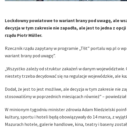
Lockdowny powiatowe to wariant brany pod uwagę, ale ws
decyzja w tym zakresie nie zapadła, ale jest to jedna z opcj
rządu Piotr Müller.
Rzecznik rządu zapytany w programie „Tłit” portalu wp.pl o w
wariant brany pod uwagę”.
„Wszystko zależy od struktur zakażeń w danym województwie. 
niestety trzeba decydować się na regulacje wojewódzkie, ale każ
Dodał, że jest to jest możliwe, ale decyzja w tym zakresie nie zap
stosowaliśmy w poprzednich miesiącach również” – powiedział 
W minionym tygodniu minister zdrowia Adam Niedzielski poin
kultury, sportu i hoteli będą obowiązywały do 14 marca, z wy
Mazurach hotele, galerie handlowe, kina, teatry i baseny zostały