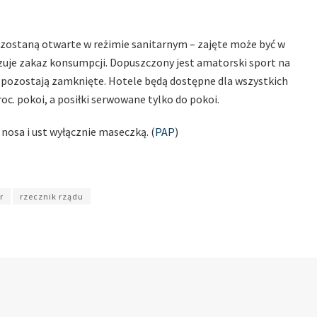
ozostaną otwarte w reżimie sanitarnym – zajęte może być w
ązuje zakaz konsumpcji. Dopuszczony jest amatorski sport na
ie pozostają zamknięte. Hotele będą dostępne dla wszystkich
c. pokoi, a posiłki serwowane tylko do pokoi.
osa i ust wyłącznie maseczką. (
PAP
)
r
rzecznik rządu