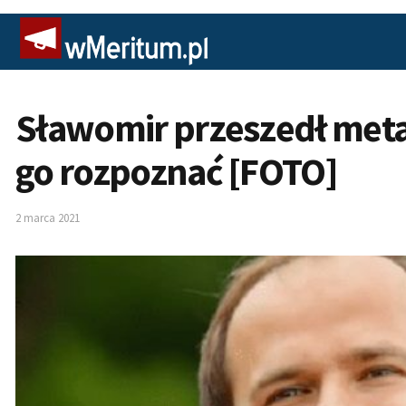
Sławomir przeszedł meta
go rozpoznać [FOTO]
2 marca 2021