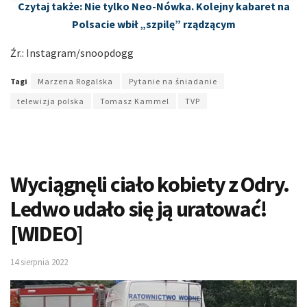
Czytaj także: Nie tylko Neo-Nówka. Kolejny kabaret na
Polsacie wbił „szpilę” rządzącym
Źr.: Instagram/snoopdogg
Tagi
Marzena Rogalska
Pytanie na śniadanie
telewizja polska
Tomasz Kammel
TVP
Wyciągnęli ciało kobiety z Odry.
Ledwo udało się ją uratować!
[WIDEO]
14 sierpnia 2022