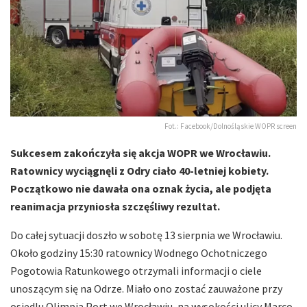
Fot.: Facebook/Dolnośląskie WOPR screen
Sukcesem zakończyła się akcja WOPR we Wrocławiu.
Ratownicy wyciągnęli z Odry ciało 40-letniej kobiety.
Początkowo nie dawała ona oznak życia, ale podjęta
reanimacja przyniosła szczęśliwy rezultat.
Do całej sytuacji doszło w sobotę 13 sierpnia we Wrocławiu.
Około godziny 15:30 ratownicy Wodnego Ochotniczego
Pogotowia Ratunkowego otrzymali informacji o ciele
unoszącym się na Odrze. Miało ono zostać zauważone przy
osiedlu Olimpia Port we Wrocławiu, na wysokości ulicy Marco