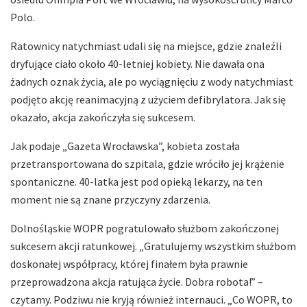
Polo.
Ratownicy natychmiast udali się na miejsce, gdzie znaleźli
dryfujące ciało około 40-letniej kobiety. Nie dawała ona
żadnych oznak życia, ale po wyciągnięciu z wody natychmiast
podjęto akcję reanimacyjną z użyciem defibrylatora. Jak się
okazało, akcja zakończyła się sukcesem.
Jak podaje „Gazeta Wrocławska”, kobieta została
przetransportowana do szpitala, gdzie wróciło jej krążenie
spontaniczne. 40-latka jest pod opieką lekarzy, na ten
moment nie są znane przyczyny zdarzenia.
Dolnośląskie WOPR pogratulowało służbom zakończonej
sukcesem akcji ratunkowej. „Gratulujemy wszystkim służbom
doskonałej współpracy, której finałem była prawnie
przeprowadzona akcja ratująca życie. Dobra robota!” –
czytamy. Podziwu nie kryją również internauci. „Co WOPR, to