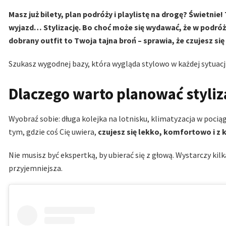
Masz już bilety, plan podróży i playlistę na drogę? Świetni
wyjazd… Stylizację. Bo choć może się wydawać, że w podróży
dobrany outfit to Twoja tajna broń – sprawia, że czujesz s
Szukasz wygodnej bazy, która wygląda stylowo w każdej sytuacji
Dlaczego warto planować styliz
Wyobraź sobie: długa kolejka na lotnisku, klimatyzacja w poci
tym, gdzie coś Cię uwiera,
czujesz się lekko, komfortowo i z 
Nie musisz być ekspertką, by ubierać się z głową. Wystarczy kil
przyjemniejsza.