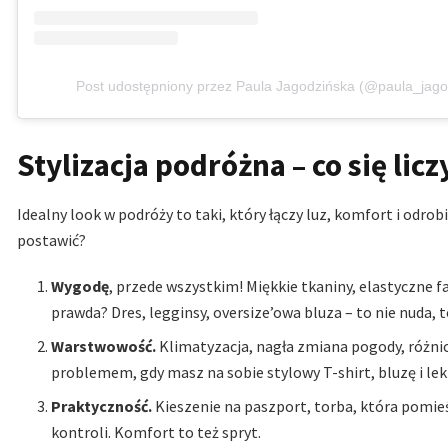
Post udostępniony przez Paula Jagodzińska (@paula_jago
Stylizacja podróżna – co się licz
Idealny look w podróży to taki, który łączy luz, komfort i od
postawić?
Wygodę
, przede wszystkim! Miękkie tkaniny, elastyczne f
prawda? Dres, legginsy, oversize’owa bluza – to nie nuda,
Warstwowość.
Klimatyzacja, nagła zmiana pogody, różni
problemem, gdy masz na sobie stylowy T-shirt, bluzę i lek
Praktyczność.
Kieszenie na paszport, torba, która pomie
kontroli. Komfort to też spryt.