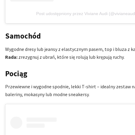
Post udostępniony przez Viviane Audi (@vivianeaud
Samochód
Wygodne dresy lub jeansy z elastycznym pasem, top i bluza z ka
Rada:
zrezygnuj z ubrań, które się rolują lub krępują ruchy.
Pociąg
Przewiewne i wygodne spodnie, lekki T-shirt – idealny zestaw na
baleriny, mokasyny lub modne sneakersy.