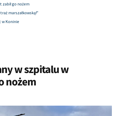
nt zabił go nożem
straż marszałkowską!”
t w Koninie
any w szpitalu w
go nożem