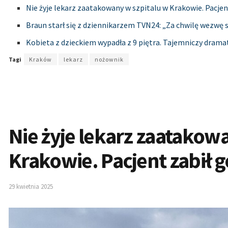
Nie żyje lekarz zaatakowany w szpitalu w Krakowie. Pacje
Braun starł się z dziennikarzem TVN24: „Za chwilę wezwę 
Kobieta z dzieckiem wypadła z 9 piętra. Tajemniczy drama
Tagi
Kraków
lekarz
nożownik
Nie żyje lekarz zaatakow
Krakowie. Pacjent zabił 
29 kwietnia 2025