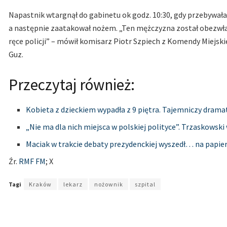
Napastnik wtargnął do gabinetu ok godz. 10:30, gdy przebywała
a następnie zaatakował nożem. „Ten mężczyzna został obezwład
ręce policji” – mówił komisarz Piotr Szpiech z Komendy Miejsk
Guz.
Przeczytaj również:
Kobieta z dzieckiem wypadła z 9 piętra. Tajemniczy drama
„Nie ma dla nich miejsca w polskiej polityce”. Trzaskows
Maciak w trakcie debaty prezydenckiej wyszedł… na papie
Źr.
RMF FM
; X
Tagi
Kraków
lekarz
nożownik
szpital