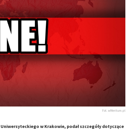
Fot. wMeritum.pl
la Uniwersyteckiego w Krakowie, podał szczegóły dotyczące