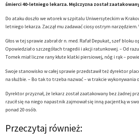
śmierci 40-letniego lekarza. Mężczyzna został zaatakowa
Do ataku doszło we wtorek w szpitalu Uniwersyteckim w Krakowi
letniego lekarza. Zaczął mu zadawać ciosy ostrym narzędziem
Głos w tej sprawie zabrał dr n. med. Rafał Depukat, szef bloku
Opowiedział o szczegółach tragedii i akcji ratunkowej. – Od razu
Tomek miał liczne rany kłute klatki piersiowej, nóg i rąk – pow
Swoje stanowisko w całej sprawie przedstawił też dyrektor placó
na służbie. – Bo tak to trzeba nazwać – w trakcie wykonywania
Dyrektor przyznał, że lekarz został zaatakowany bez żadnej prz
rzucił się na niego napastnik zajmował się inną pacjentką w s
ponad 20 osób.
Przeczytaj również: