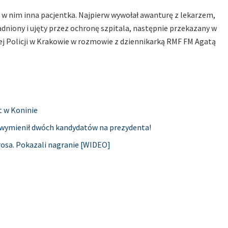
 w nim inna pacjentka. Najpierw wywołał awanturę z lekarzem,
niony i ujęty przez ochronę szpitala, następnie przekazany w
iej Policji w Krakowie w rozmowie z dziennikarką RMF FM Agatą
t w Koninie
ki wymienił dwóch kandydatów na prezydenta!
rosa. Pokazali nagranie [WIDEO]