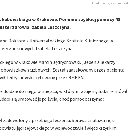
fot. wikimedia/Zygmunt Put
 Jakubowskiego w Krakowie. Pomimo szybkiej pomocy 40-
inister zdrowia Izabela Leszczyna.
 Pana Doktora z Uniwersyteckiego Szpitala Klinicznego w
połecznościowych Izabela Leszczyna.
ckiego w Krakowie Marcin Jędrychowski. „Jeden z lekarzy
ia obowiązków służbowych. Został zaatakowany przez pacjenta
ówił Jędrychowski, cytowany przez RMF FM.
 że dojdzie do niego w miejscu, w którym ratujemy ludzi” – mówił
e udało się uratować jego życia, choć pomoc otrzymał
ył zadowolony z przebiegu leczenia. Sprawa znalazła się u
 powiatu jędrzejowskiego w województwie świętokrzyskim.