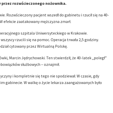
ny przez rozwścieczonego nożownika.
e. Rozwścieczony pacjent wszedł do gabinetu i rzucił się na 40-
. W efekcie zaatakowany mężczyzna zmarł.
 operacyjnego szpitala Uniwersyteckiego w Krakowie.
 wszyscy rzucili się na pomoc. Operacja trwała 2,5 godziny.
iedział cytowany przez Wirtualną Polskę.
wki, Marcin Jędrychowski. Ten stwierdził, że 40-latek „poległ”
 obowiązków służbowych – oznajmił.
yczyny i kompletnie się tego nie spodziewał. W czasie, gdy
woim gabinecie. W walkę o życie lekarza zaangażowanych było