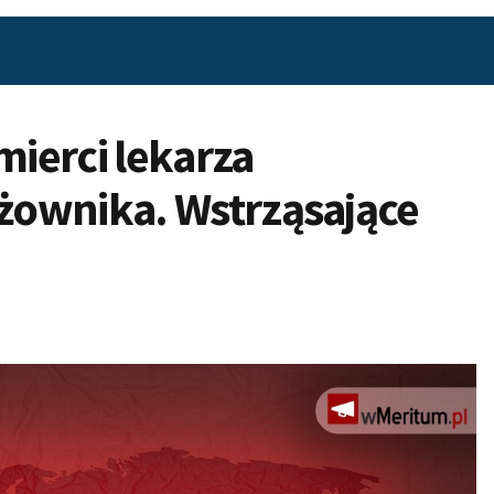
mierci lekarza
żownika. Wstrząsające