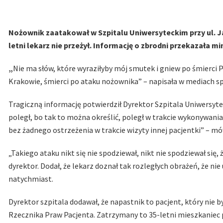
Nożownik zaatakował w Szpitalu Uniwersyteckim przy ul.
letni lekarz nie przeżył. Informację o zbrodni przekazała m
„
Nie ma słów, które wyraziłyby mój smutek i gniew po śmierci
Krakowie, śmierci po ataku nożownika” – napisała w mediach s
Tragiczną informację potwierdził Dyrektor Szpitala Uniwersyte
poległ, bo tak to można określić, poległ w trakcie wykonywan
bez żadnego ostrzeżenia w trakcie wizyty innej pacjentki” – m
„Takiego ataku nikt się nie spodziewał, nikt nie spodziewał się,
dyrektor. Dodał, że lekarz doznał tak rozległych obrażeń, że ni
natychmiast.
Dyrektor szpitala dodawał, że napastnik to pacjent, który nie b
Rzecznika Praw Pacjenta. Zatrzymany to 35-letni mieszkaniec