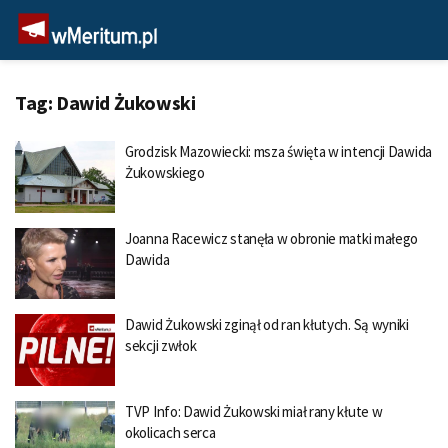
Tag:
Dawid Żukowski
Grodzisk Mazowiecki: msza święta w intencji Dawida
Żukowskiego
Joanna Racewicz stanęła w obronie matki małego
Dawida
Dawid Żukowski zginął od ran kłutych. Są wyniki
sekcji zwłok
TVP Info: Dawid Żukowski miał rany kłute w
okolicach serca