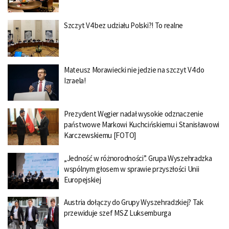
Szczyt V4 bez udziału Polski?! To realne
Mateusz Morawiecki nie jedzie na szczyt V4 do
Izraela!
Prezydent Węgier nadał wysokie odznaczenie
państwowe Markowi Kuchcińskiemu i Stanisławowi
Karczewskiemu [FOTO]
„Jedność w różnorodności”. Grupa Wyszehradzka
wspólnym głosem w sprawie przyszłości Unii
Europejskiej
Austria dołączy do Grupy Wyszehradzkiej? Tak
przewiduje szef MSZ Luksemburga