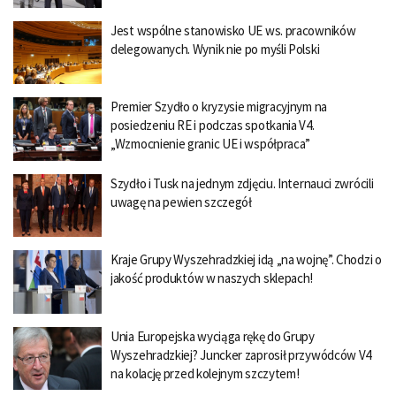
Jest wspólne stanowisko UE ws. pracowników
delegowanych. Wynik nie po myśli Polski
Premier Szydło o kryzysie migracyjnym na
posiedzeniu RE i podczas spotkania V4.
„Wzmocnienie granic UE i współpraca”
Szydło i Tusk na jednym zdjęciu. Internauci zwrócili
uwagę na pewien szczegół
Kraje Grupy Wyszehradzkiej idą „na wojnę”. Chodzi o
jakość produktów w naszych sklepach!
Unia Europejska wyciąga rękę do Grupy
Wyszehradzkiej? Juncker zaprosił przywódców V4
na kolację przed kolejnym szczytem!