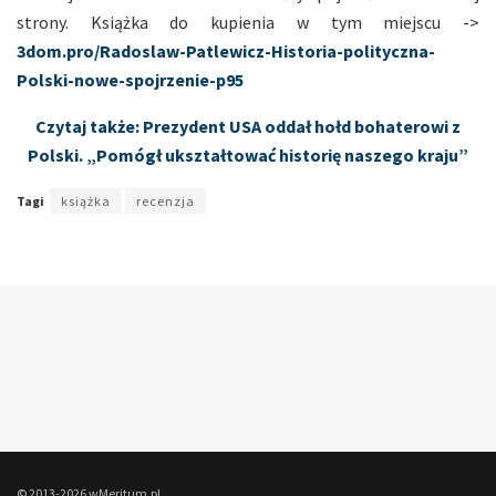
strony. Książka do kupienia w tym miejscu ->
3dom.pro/Radoslaw-Patlewicz-Historia-polityczna-
Polski-nowe-spojrzenie-p95
Czytaj także: Prezydent USA oddał hołd bohaterowi z
Polski. „Pomógł ukształtować historię naszego kraju”
Tagi
książka
recenzja
© 2013-2026 wMeritum.pl