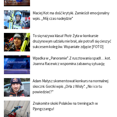
Maciej Kot ma dość krytyki. Zamieścił emocjonalny
wpis. „Mój czas nadejdzie”
To się nazywa klasa! Piotr Żyła w konkursie
drużynowym udziału nie brał, ale potrafi się cieszyć
sukcesem kolegów. Wspaniałe zdjęcie [FOTO]
Wpadka w „Panoramie”. Z rusztowania spadł… kot.
Joanna Racewicz wspomina zabawną sytuację
Adam Małysz skomentował konkurs na normalnej
skoczni. Gorzki wpis „Orła z Wisły”. „No i co tu
powiedzieć?”
Znakomite skoki Polaków na treningach w
Pjongczangu!