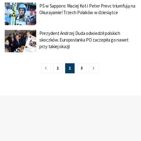
PŚ w Sapporo: Maciej Kot i Peter Prevc triumfują na
Okurayamie! Trzech Polaków w dziesiątce
Prezydent Andrzej Duda odwiedził polskich
skoczków. Europosłanka PO zaczepiła go nawet
przy takiej okazji
1
2
3