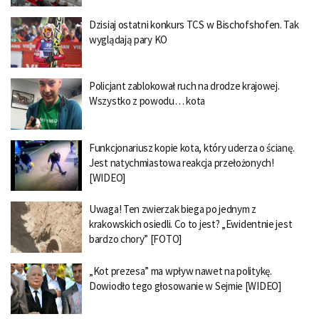
Dzisiaj ostatni konkurs TCS w Bischofshofen. Tak
wyglądają pary KO
Policjant zablokował ruch na drodze krajowej.
Wszystko z powodu… kota
Funkcjonariusz kopie kota, który uderza o ścianę.
Jest natychmiastowa reakcja przełożonych!
[WIDEO]
Uwaga! Ten zwierzak biega po jednym z
krakowskich osiedli. Co to jest? „Ewidentnie jest
bardzo chory” [FOTO]
„Kot prezesa” ma wpływ nawet na politykę.
Dowiodło tego głosowanie w Sejmie [WIDEO]