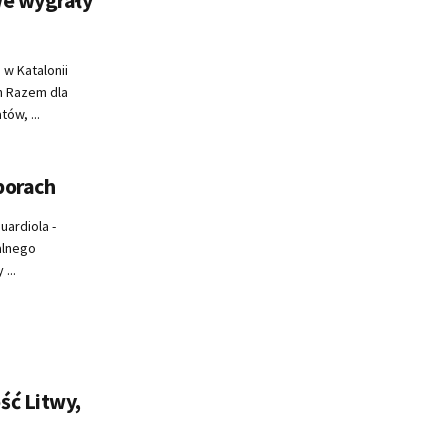
w Katalonii
h Razem dla
ów, ...
borach
ardiola -
alnego
...
ść Litwy,