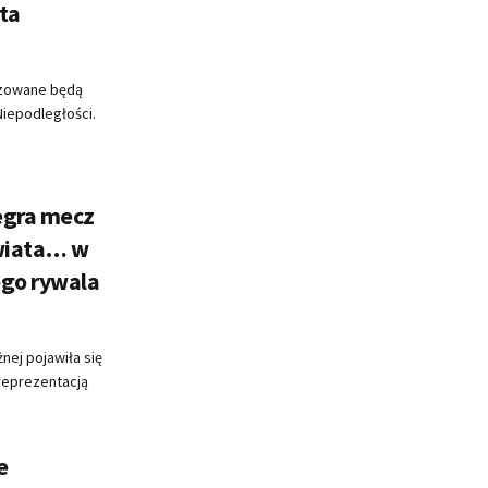
ta
izowane będą
Niepodległości.
egra mecz
Świata… w
ego rywala
żnej pojawiła się
reprezentacją
e