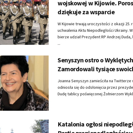
wojskowej w Kijowie. Poro
dziękuje za wsparcie
W Kijowie trwają uroczystości z okazji 25. 
uchwalenia Aktu Niepodległości Ukrainy. 
bierze udział Prezydent RP Andrzej Duda, 
...
Senyszyn ostro o Wyklętych
Zamordowali tysiące swoi
Joanna Senyszyn zamieściła na Twitterze 
odniosła się do odsłonięcia przez prezyd
Dudę tablicy poświęconej Żołnierzom Wyklę
Katalonia ogłosi niepodleg
Partie proniepodległościo