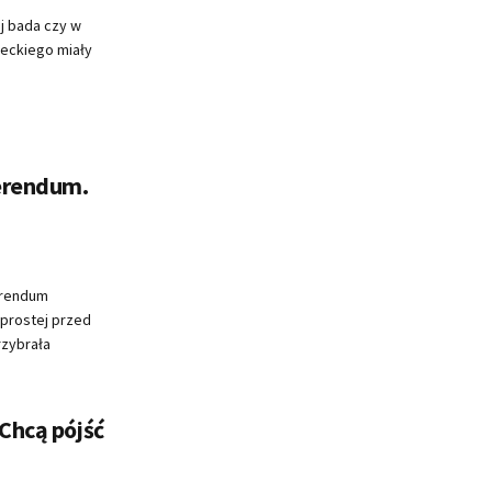
j bada czy w
eckiego miały
erendum.
erendum
 prostej przed
zybrała
 Chcą pójść