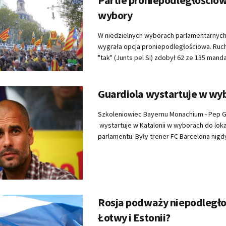
wybory
W niedzielnych wyborach parlamentarnych 
wygrała opcja proniepodległościowa. Ruc
"tak" (Junts pel Si) zdobył 62 ze 135 mandat
Guardiola wystartuje w wy
Szkoleniowiec Bayernu Monachium - Pep Gu
wystartuje w Katalonii w wyborach do lok
parlamentu. Były trener FC Barcelona nigdy 
Rosja podważy niepodległo
Łotwy i Estonii?