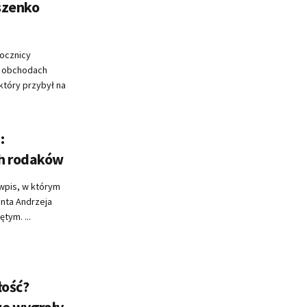
szenko
rocznicy
W obchodach
który przybył na
:
ch rodaków
wpis, w którym
enta Andrzeja
tym. ...
łość?
we wygrały