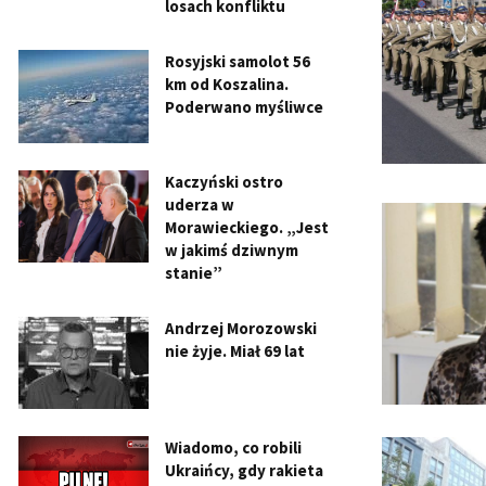
losach konfliktu
Rosyjski samolot 56
km od Koszalina.
Poderwano myśliwce
Kaczyński ostro
uderza w
Morawieckiego. „Jest
w jakimś dziwnym
stanie”
Andrzej Morozowski
nie żyje. Miał 69 lat
Wiadomo, co robili
Ukraińcy, gdy rakieta