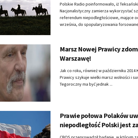
Polskie Radio poinformowało, iż Teksańsk
Nacjonalistyczny zamierza wykorzystać s
referendum niepodległościowe, mające od
września, do spopularyzowania forsowanej 
Marsz Nowej Prawicy zdom
Warszawę!
Jak co roku, również w październiku 2014
Prawicy szykuje wielki marsz wolności i s
Tegoroczny ma być jednak ...
Prawie połowa Polaków uw
niepodległość Polski jest 
CBOS przeprowadził badanie, w którym z