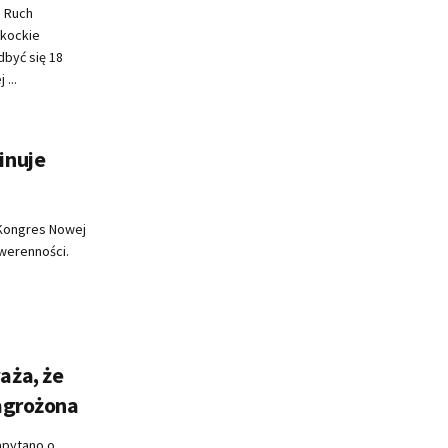
i Ruch
zkockie
być się 18
...
inuje
 Kongres Nowej
uwerenności.
aża, że
zagrożona
apytano o