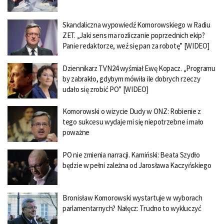
Skandaliczna wypowiedź Komorowskiego w Radiu
ZET. „Jaki sens ma rozliczanie poprzednich ekip?
Panie redaktorze, weź się pan za robotę” [WIDEO]
Dziennikarz TVN24 wyśmiał Ewę Kopacz. „Programu
by zabrakło, gdybym mówiła ile dobrych rzeczy
udało się zrobić PO” [WIDEO]
Komorowski o wizycie Dudy w ONZ: Robienie z
tego sukcesu wydaje mi się niepotrzebne i mało
poważne
PO nie zmienia narracji. Kamiński: Beata Szydło
będzie w pełni zależna od Jarosława Kaczyńskiego
Bronisław Komorowski wystartuje w wyborach
parlamentarnych? Nałęcz: Trudno to wykluczyć