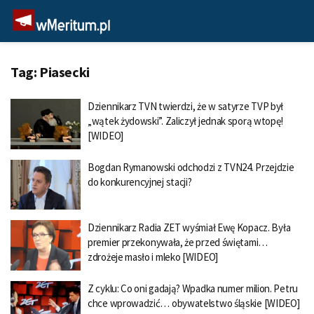
Tag:
Piasecki
Dziennikarz TVN twierdzi, że w satyrze TVP był
„wątek żydowski”. Zaliczył jednak sporą wtopę!
[WIDEO]
Bogdan Rymanowski odchodzi z TVN24. Przejdzie
do konkurencyjnej stacji?
Dziennikarz Radia ZET wyśmiał Ewę Kopacz. Była
premier przekonywała, że przed świętami…
zdrożeje masło i mleko [WIDEO]
Z cyklu: Co oni gadają? Wpadka numer milion. Petru
chce wprowadzić… obywatelstwo śląskie [WIDEO]