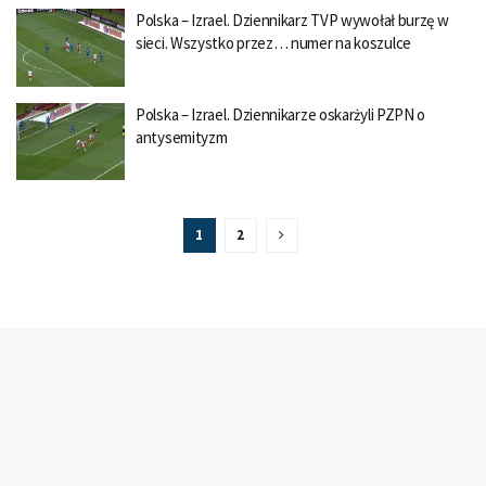
Polska – Izrael. Dziennikarz TVP wywołał burzę w
sieci. Wszystko przez… numer na koszulce
Polska – Izrael. Dziennikarze oskarżyli PZPN o
antysemityzm
1
2