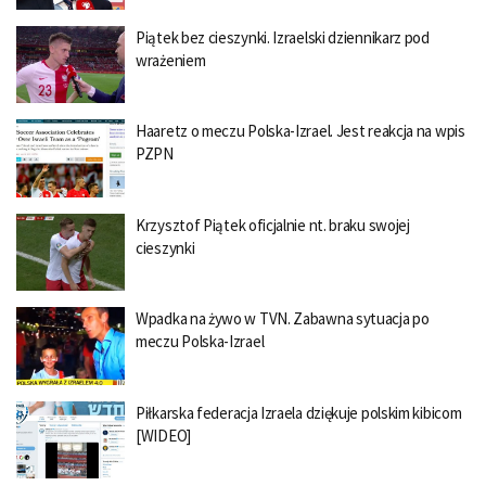
Piątek bez cieszynki. Izraelski dziennikarz pod
wrażeniem
Haaretz o meczu Polska-Izrael. Jest reakcja na wpis
PZPN
Krzysztof Piątek oficjalnie nt. braku swojej
cieszynki
Wpadka na żywo w TVN. Zabawna sytuacja po
meczu Polska-Izrael
Piłkarska federacja Izraela dziękuje polskim kibicom
[WIDEO]