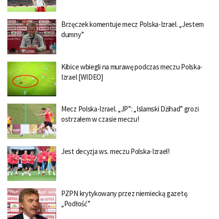
Brzęczek komentuje mecz Polska-Izrael. „Jestem
dumny”
Kibice wbiegli na murawę podczas meczu Polska-
Izrael [WIDEO]
Mecz Polska-Izrael. „JP”: „Islamski Dżihad” grozi
ostrzałem w czasie meczu!
Jest decyzja ws. meczu Polska-Izrael!
PZPN krytykowany przez niemiecką gazetę.
„Podłość”