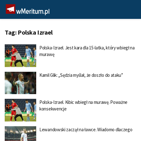
Tag:
Polska Izrael
Polska-Izrael. Jest kara dla 15-latka, który wbiegł na
murawę
Kamil Glik: „Sędzia myślał, że doszło do ataku”
Polska-Izrael. Kibic wbiegł na murawę. Poważne
konsekwencje
Lewandowski zaczął na ławce. Wiadomo dlaczego