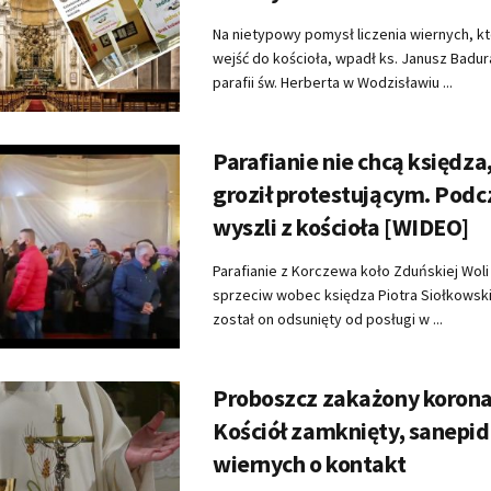
Na nietypowy pomysł liczenia wiernych, k
wejść do kościoła, wpadł ks. Janusz Badu
parafii św. Herberta w Wodzisławiu ...
Parafianie nie chcą księdza,
groził protestującym. Pod
wyszli z kościoła [WIDEO]
Parafianie z Korczewa koło Zduńskiej Woli 
sprzeciw wobec księdza Piotra Siołkowsk
został on odsunięty od posługi w ...
Proboszcz zakażony koron
Kościół zamknięty, sanepid
wiernych o kontakt