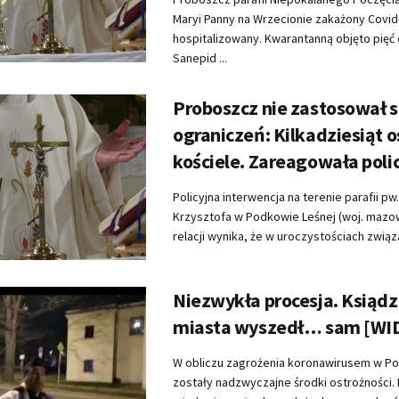
Maryi Panny na Wrzecionie zakażony Covid
hospitalizowany. Kwarantanną objęto pięć o
Sanepid ...
Proboszcz nie zastosował s
ograniczeń: Kilkadziesiąt 
kościele. Zareagowała poli
Policyjna interwencja na terenie parafii pw
Krzysztofa w Podkowie Leśnej (woj. mazow
relacji wynika, że w uroczystościach związa
Niezwykła procesja. Ksiądz 
miasta wyszedł… sam [WI
W obliczu zagrożenia koronawirusem w Po
zostały nadzwyczajne środki ostrożności.