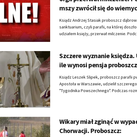
mszy zwrócił się do wierny
Ksiądz Andrzej Stasiak proboszcz dąbro
sanktuarium, czyli parafii, na której doszło
udziałem księży, przerwał milczenie. Podc
Szczere wyznanie księdza. 
ile wynosi pensja proboszc
Ksiądz Leszek Slipek, proboszcz parafii p
Apostoła w Warszawie, udzielił szczerego
"Tygodnika Powszechnego". Podczas rozmo
Wikary miał zginąć w wyp
Chorwacji. Proboszcz: