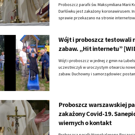
Proboszcz parafii św. Maksymiliana Marii 
Darłówku jest zakażony koronawirusem. In
sprawie przekazano na stronie internetowej 
Wójt i proboszcz testowali 
zabaw. „Hit internetu” [W
Wójt i proboszcz w jednej z gmin na Lubel
uczestniczyli w uroczystym otwarciu now
zabaw. Duchowny i samorządowiec postanow
Proboszcz warszawskiej par
zakażony Covid-19. Sanepid
wiernych o kontakt
Proboszcz parafii Niepokalanego Poczęcia