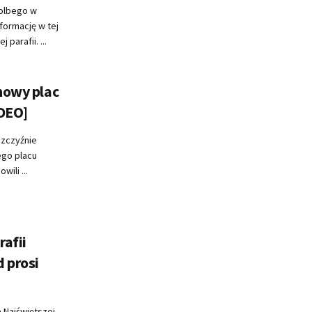
Kolbego w
formację w tej
parafii. ...
nowy plac
IDEO]
szczyźnie
ego placu
ili ...
afii
 prosi
 Najświętszej