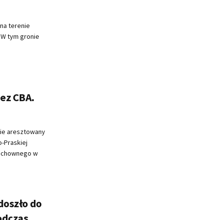
na terenie
 W tym gronie
ez CBA.
wie aresztowany
o-Praskiej
duchownego w
 doszło do
Podczas