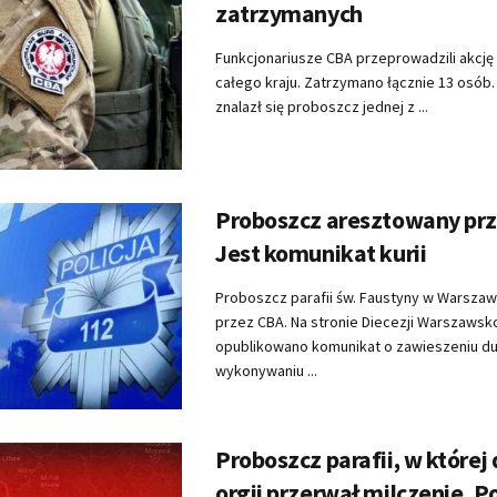
zatrzymanych
Funkcjonariusze CBA przeprowadzili akcję 
całego kraju. Zatrzymano łącznie 13 osób.
znalazł się proboszcz jednej z ...
Proboszcz aresztowany prz
Jest komunikat kurii
Proboszcz parafii św. Faustyny w Warsza
przez CBA. Na stronie Diecezji Warszawsk
opublikowano komunikat o zawieszeniu 
wykonywaniu ...
Proboszcz parafii, w której
orgii przerwał milczenie. 