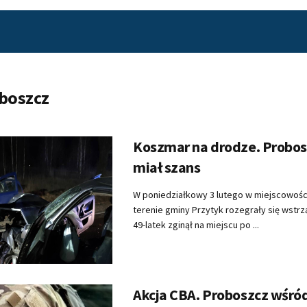
boszcz
Koszmar na drodze. Probos
miał szans
W poniedziałkowy 3 lutego w miejscowośc
terenie gminy Przytyk rozegrały się wstrz
49-latek zginął na miejscu po ...
Akcja CBA. Proboszcz wśró