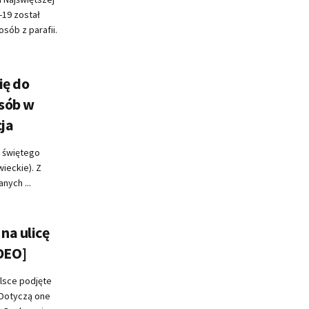
-19 został
sób z parafii.
ię do
osób w
cja
. świętego
ieckie). Z
nych ...
na ulicę
DEO]
lsce podjęte
 Dotyczą one