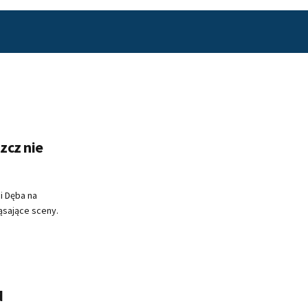
zcz nie
i Dęba na
ąsające sceny.
d