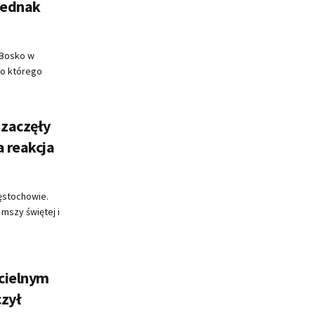
jednak
a Bosko w
do którego
 zaczęły
a reakcja
zęstochowie.
mszy świętej i
cielnym
zył