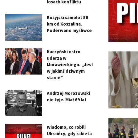
losach konfliktu
Rosyjski samolot 56
km od Koszalina.
Poderwano myśliwce
Kaczyński ostro
uderza w
Morawieckiego. „Jest
w jakimś dziwnym
stanie”
Andrzej Morozowski
nie żyje. Miał 69 lat
Wiadomo, co robili
Ukraińcy, gdy rakieta