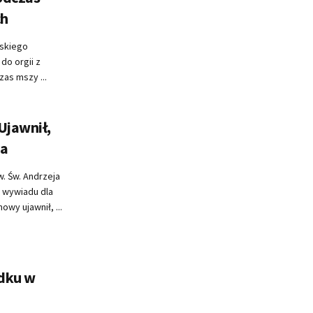
ch
wskiego
 do orgii z
zas mszy ...
Ujawnił,
za
w. Św. Andrzeja
 wywiadu dla
wy ujawnił, ...
adku w