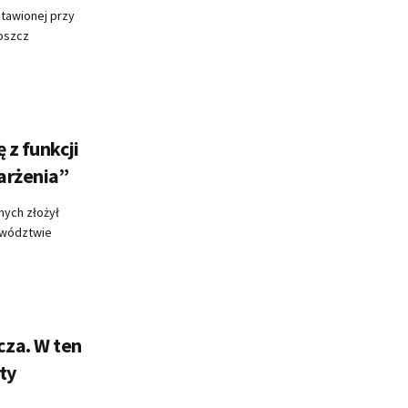
ostawionej przy
boszcz
 z funkcji
arżenia”
nych złożył
ewództwie
za. W ten
ty