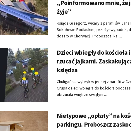
„Poinformowano mnie, że 
żyje”
Ksiądz Grzegorz, wikary z parafii św. Jan
Sokołowie Podlaskim, przeżył wypadek, 
doszło w Chorwacji. Proboszcz, ks. ...
Dzieci wbiegły do kościoła i
rzucać jajkami. Zaskakując
księdza
Chuligański wybryk w jednej z parafii w C
Grupa dzieci wbiegła do kościoła podczas 
obrzuciła wnętrze świątyni ...
Nietypowe „opłaty” na koś
parkingu. Proboszcz zaskoc