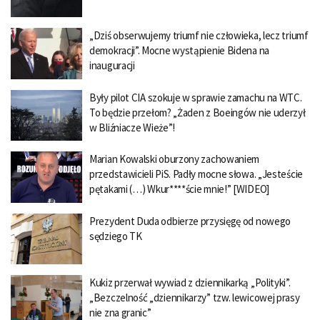
„Dziś obserwujemy triumf nie człowieka, lecz triumf
demokracji”. Mocne wystąpienie Bidena na
inauguracji
Były pilot CIA szokuje w sprawie zamachu na WTC.
To będzie przełom? „Żaden z Boeingów nie uderzył
w Bliźniacze Wieże”!
Marian Kowalski oburzony zachowaniem
przedstawicieli PiS. Padły mocne słowa. „Jesteście
pętakami (…) Wkur****ście mnie!” [WIDEO]
Prezydent Duda odbierze przysięgę od nowego
sędziego TK
Kukiz przerwał wywiad z dziennikarką „Polityki”.
„Bezczelność „dziennikarzy” tzw. lewicowej prasy
nie zna granic”