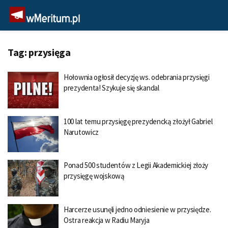
Tag:
przysięga
Hołownia ogłosił decyzję ws. odebrania przysięgi
prezydenta! Szykuje się skandal
100 lat temu przysięgę prezydencką złożył Gabriel
Narutowicz
Ponad 500 studentów z Legii Akademickiej złoży
przysięgę wojskową
Harcerze usunęli jedno odniesienie w przysiędze.
Ostra reakcja w Radiu Maryja