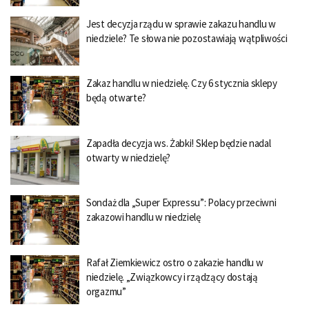
Jest decyzja rządu w sprawie zakazu handlu w
niedziele? Te słowa nie pozostawiają wątpliwości
Zakaz handlu w niedzielę. Czy 6 stycznia sklepy
będą otwarte?
Zapadła decyzja ws. Żabki! Sklep będzie nadal
otwarty w niedzielę?
Sondaż dla „Super Expressu”: Polacy przeciwni
zakazowi handlu w niedzielę
Rafał Ziemkiewicz ostro o zakazie handlu w
niedzielę. „Związkowcy i rządzący dostają
orgazmu”