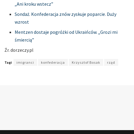
„Ani kroku wstecz”
Sondaż. Konfederacja znów zyskuje poparcie. Duży
wzrost
Mentzen dostaje pogróżki od Ukraińców. „Grozi mi
śmiercią”
Źr. dorzeczy
.
pl
Tagi
imigranci
konfederacja
Krzysztof Bosak
rząd