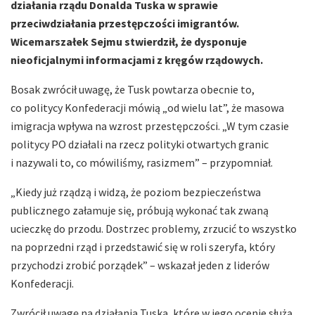
działania rządu Donalda Tuska w sprawie
przeciwdziałania przestępczości imigrantów.
Wicemarszałek Sejmu stwierdził, że dysponuje
nieoficjalnymi informacjami z kręgów rządowych.
Bosak zwrócił uwagę, że Tusk powtarza obecnie to,
co politycy Konfederacji mówią „od wielu lat”, że masowa
imigracja wpływa na wzrost przestępczości. „W tym czasie
politycy PO działali na rzecz polityki otwartych granic
i nazywali to, co mówiliśmy, rasizmem” – przypomniał.
„Kiedy już rządzą i widzą, że poziom bezpieczeństwa
publicznego załamuje się, próbują wykonać tak zwaną
ucieczkę do przodu. Dostrzec problemy, zrzucić to wszystko
na poprzedni rząd i przedstawić się w roli szeryfa, który
przychodzi zrobić porządek” – wskazał jeden z liderów
Konfederacji.
Zwrócił uwagę na działania Tuska, które w jego ocenie służą