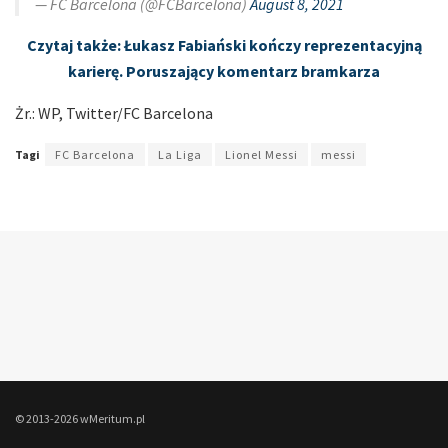
— FC Barcelona (@FCBarcelona)
August 8, 2021
Czytaj także: Łukasz Fabiański kończy reprezentacyjną
karierę. Poruszający komentarz bramkarza
Żr.: WP, Twitter/FC Barcelona
Tagi
FC Barcelona
La Liga
Lionel Messi
messi
© 2013-2026 wMeritum.pl