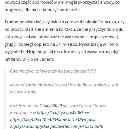
powodu część sportowców nie mogła skorzystać z wody, co
mogło się dla nich skończyć bardzo źle.
Trudno powiedzieć, czy było to celowe działanie Francuza, czy
po prostu błąd. Nie zmienia to faktu, że nie przyczyniło się do
jego zwycięstwa, ponieważ nie wytrzymał tempa czołowej
grupy i dobiegł dopiero na 17. miejscu. Rywalizację w Tokio
wygrał Eliud Kipchoge, który obronił tytuł wywalczony pięć
lat temu w Rio de Janeiro.
Cwaniactwo, taktyka czy niezdecydowanie? ?
Morhad Amdouni strącił wszystkie butelki ze stolika, a sam
wziął ostatnią
Każdy moment
#Tokyo2020
na żywo i bez reklam w
Eurosporcie w
https://t.co/1ySwqsWDRE
➡️
https://t.co/t5ELr4GhiU
#HomeOfTheOlympics
#IgrzyskaOlimpijskie
pic.twitter.com/GF5SCFbBlp