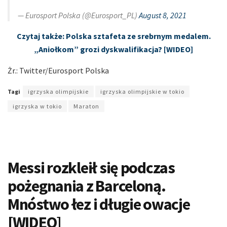
— Eurosport Polska (@Eurosport_PL)
August 8, 2021
Czytaj także: Polska sztafeta ze srebrnym medalem.
„Aniołkom” grozi dyskwalifikacja? [WIDEO]
Żr.: Twitter/Eurosport Polska
Tagi
igrzyska olimpijskie
igrzyska olimpijskie w tokio
igrzyska w tokio
Maraton
Messi rozkleił się podczas
pożegnania z Barceloną.
Mnóstwo łez i długie owacje
[WIDEO]