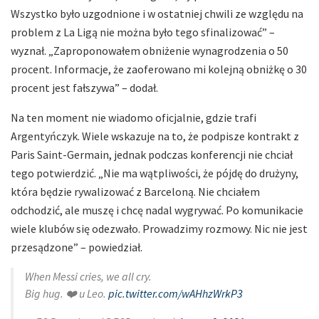
Wszystko było uzgodnione i w ostatniej chwili ze względu na
problem z La Ligą nie można było tego sfinalizować” –
wyznał. „Zaproponowałem obniżenie wynagrodzenia o 50
procent. Informacje, że zaoferowano mi kolejną obniżkę o 30
procent jest fałszywa” – dodał.
Na ten moment nie wiadomo oficjalnie, gdzie trafi
Argentyńczyk. Wiele wskazuje na to, że podpisze kontrakt z
Paris Saint-Germain, jednak podczas konferencji nie chciał
tego potwierdzić. „Nie ma wątpliwości, że pójdę do drużyny,
która będzie rywalizować z Barceloną. Nie chciałem
odchodzić, ale muszę i chcę nadal wygrywać. Po komunikacie
wiele klubów się odezwało. Prowadzimy rozmowy. Nic nie jest
przesądzone” – powiedział.
When Messi cries, we all cry.
Big hug. ❤️ u Leo.
pic.twitter.com/wAHhzWrkP3