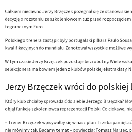
Całkiem niedawno Jerzy Brzęczek pożegnał się ze stanowiskiem 
decyzję o rozstaniu ze szkoleniowcem tuż przed rozpoczęciem e
tegorocznym Euro.
Polskiego trenera zastąpił były portugalski piłkarz Paulo Sou
kwalifikacyjnych do mundialu. Zanotował wszystkie możliwe wyn
W tym czasie Jerzy Brzęczek pozostaje bezrobotny. Wiele wskaz
selekcjonera ma bowiem jeden z klubów polskiej ekstraklasy. N
Jerzy Brzęczek wróci do polskiej l
Który klub chciałby sprowadzić do siebie Jerzego Brzęczka? Mo
objął funkcję szkoleniowca reprezentacji Polski. Co ciekawe, n
– Trener Brzęczek wpisywałby się w nasz plan. Trzeba pamiętać
nie mówimy tak. Badamy temat – powiedział Tomasz Marzec, pr