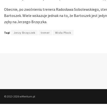
Obecnie, po zwolnieniu trenera Radosława Sobolewskiego, stery 
Bartoszek. Wiele wskazuje jednak na to, że Bartoszek jest jed
zęby na Jerzego Brzęczka.
Tagi
Jerzy Brzęczek
trener
Wisła Płock
© 2013-2026 wMeritum.pl