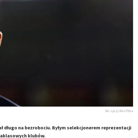
fot. Łączy Nas Piłka
wał długo na bezrobociu. Byłym selekcjonerem reprezentacji
raklasowych klubów.