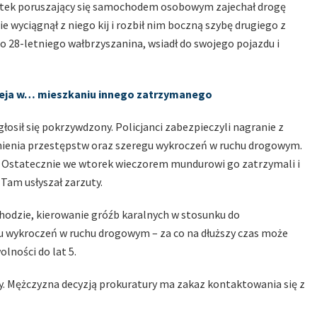
latek poruszający się samochodem osobowym zajechał drogę
 wyciągnął z niego kij i rozbił nim boczną szybę drugiego z
 28-letniego wałbrzyszanina, wsiadł do swojego pojazdu i
dzieja w… mieszkaniu innego zatrzymanego
osił się pokrzywdzony. Policjanci zabezpieczyli nagranie z
łnienia przestępstw oraz szeregu wykroczeń w ruchu drogowym.
ia. Ostatecznie we wtorek wieczorem mundurowi go zatrzymali i
Tam usłyszał zarzuty.
hodzie, kierowanie gróźb karalnych w stosunku do
 wykroczeń w ruchu drogowym – za co na dłuższy czas może
lności do lat 5.
y. Mężczyzna decyzją prokuratury ma zakaz kontaktowania się z