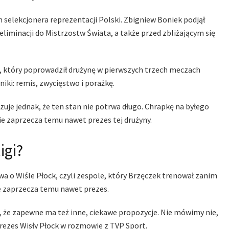
selekcjonera reprezentacji Polski. Zbigniew Boniek podjął
liminacji do Mistrzostw Świata, a także przed zbliżającym się
sa, który poprowadził drużynę w pierwszych trzech meczach
iki: remis, zwycięstwo i porażkę.
uje jednak, że ten stan nie potrwa długo. Chrapkę na byłego
ie zaprzecza temu nawet prezes tej drużyny.
igi?
wa o Wiśle Płock, czyli zespole, który Brzęczek trenował zanim
ie zaprzecza temu nawet prezes.
, że zapewne ma też inne, ciekawe propozycje. Nie mówimy nie,
ezes Wisły Płock w rozmowie z TVP Sport.