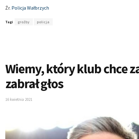
Źr.
Policja Wałbrzych
Tagi
groźby
policja
Wiemy, który klub chce z
zabrał głos
16 kwietnia 2021