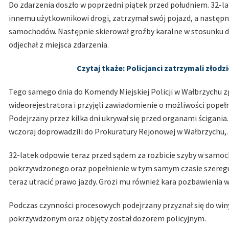
Do zdarzenia doszło w poprzedni piątek przed południem. 32-
innemu użytkownikowi drogi, zatrzymał swój pojazd, a następnie
samochodów. Następnie skierował groźby karalne w stosunku do
odjechał z miejsca zdarzenia.
Czytaj tkaże: Policjanci zatrzymali zło
Tego samego dnia do Komendy Miejskiej Policji w Wałbrzychu zgł
wideorejestratora i przyjęli zawiadomienie o możliwości pope
Podejrzany przez kilka dni ukrywał się przed organami ścigan
wczoraj doprowadzili do Prokuratury Rejonowej w Wałbrzychu,. 
32-latek odpowie teraz przed sądem za rozbicie szyby w samoc
pokrzywdzonego oraz popełnienie w tym samym czasie szeregu
teraz utracić prawo jazdy. Grozi mu również kara pozbawienia wo
Podczas czynności procesowych podejrzany przyznał się do win
pokrzywdzonym oraz objęty został dozorem policyjnym.