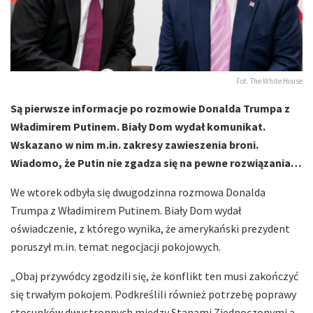
Fot. The White House
Są pierwsze informacje po rozmowie Donalda Trumpa z
Władimirem Putinem. Biały Dom wydał komunikat.
Wskazano w nim m.in. zakresy zawieszenia broni.
Wiadomo, że Putin nie zgadza się na pewne rozwiązania…
We wtorek odbyła się dwugodzinna rozmowa Donalda
Trumpa z Władimirem Putinem. Biały Dom wydał
oświadczenie, z którego wynika, że amerykański prezydent
poruszył m.in. temat negocjacji pokojowych.
„Obaj przywódcy zgodzili się, że konflikt ten musi zakończyć
się trwałym pokojem. Podkreślili również potrzebę poprawy
stosunków dwustronnych między Stanami Zjednoczonymi a