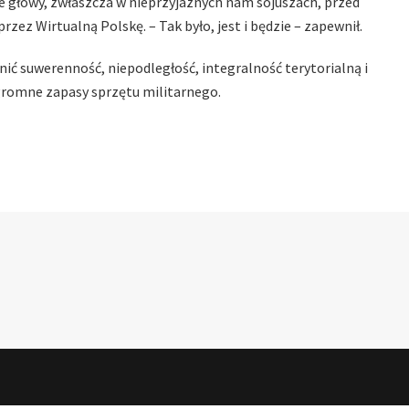
e głowy, zwłaszcza w nieprzyjaznych nam sojuszach, przed
zez Wirtualną Polskę. – Tak było, jest i będzie – zapewnił.
ić suwerenność, niepodległość, integralność terytorialną i
 ogromne zapasy sprzętu militarnego.