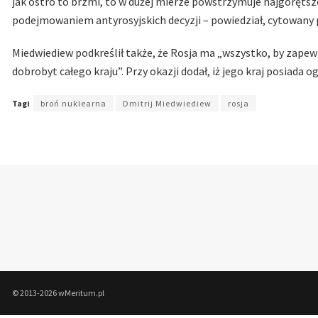
jak ostro to brzmi, to w dużej mierze powstrzymuje najgorętsz
podejmowaniem antyrosyjskich decyzji – powiedział, cytowany pr
Miedwiediew podkreślił także, że Rosja ma „wszystko, by zapewn
dobrobyt całego kraju”. Przy okazji dodał, iż jego kraj posiada
Tagi
broń nuklearna
Dmitrij Miedwiediew
rosja
© 2013-2026 wMeritum.pl