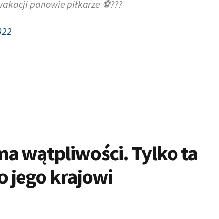
wakacji panowie piłkarze ⚽️???
022
ma wątpliwości. Tylko ta
 jego krajowi