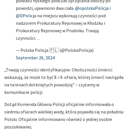
powiatu nyskiego podczas sprzątania okolicy po
powodzi, ujawniono dwa ciała.
@opolskaPolicja
i
@DPolicja
na miejscu wykonują czynności pod
nadzorem Prokuratury Rejonowej w Kłodzku i
Prokuratury Rejonowej w Prudniku. Trwają
czynności…
— Polska Policja 🇵🇱 (@PolskaPolicja)
September 26, 2024
„Trwają czynności identyfikacyjne. Okoliczności śmierci
wskazują, że może to być 8. i 9. ofiara, której śmierć nastąpiła
na terenach dotkniętych powodzią” – czytamy w
komunikacie policji.
Dotąd Komenda Główna Policji oficjalnie informowała o
siedmiu ofiarach wielkiej wody, która pojawiła się na południu
Polski. Oficjalnie informowano również o jednej osobie
poszukiwanej.