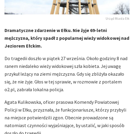
Urząd Miasta Ełk
Dramatyczne zdarzenie w Ełku. Nie żyje 69-letni
mężczyzna, który spadł z popularnej wieży widokowej nad
Jeziorem Ełckim.
Do tragedii doszło w piątek 27 września. Około godziny 8 nad
ranem niedaleko wieży widokowej szła kobieta. Jej uwagę
przykuł leżący na ziemi mężczyzna. Gdy się zbliżyła okazało
się, że nie żyje. Głos w tej sprawie, w rozmowie z portalem
o2.pl, zabrała lokalna policja.
Agata Kulikowska, oficer prasowa Komendy Powiatowej
Policji w Ełku, przyznała, że funkcjonariusze, którzy przybyli
na miejsce potwierdzili zgon. Obecnie prowadzone są
natomiast czynności wyjaśniające, by ustalić, w jaki sposób
doszło do tragedii.