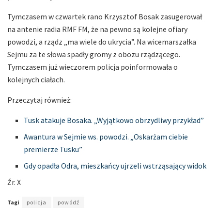
Tymczasem w czwartek rano Krzysztof Bosak zasugerował
na antenie radia RMF FM, że na pewno są kolejne ofiary
powodzi, a rządz „ma wiele do ukrycia”. Na wicemarszałka
Sejmu za te słowa spadły gromy z obozu rządzącego.
Tymczasem już wieczorem policja poinformowała o
kolejnych ciałach.
Przeczytaj również:
Tusk atakuje Bosaka. „Wyjątkowo obrzydliwy przykład”
Awantura w Sejmie ws. powodzi. „Oskarżam ciebie
premierze Tusku”
Gdy opadła Odra, mieszkańcy ujrzeli wstrząsający widok
Źr. X
Tagi
policja
powódź