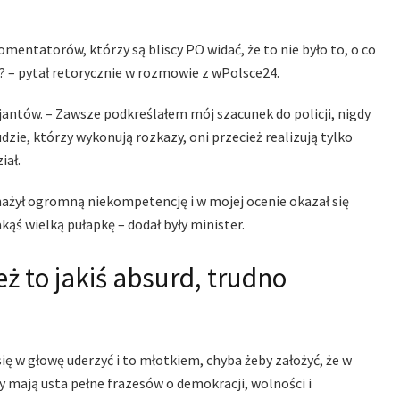
mentatorów, którzy są bliscy PO widać, że to nie było to, o co
i? – pytał retorycznie w rozmowie z wPolsce24.
icjantów. – Zawsze podkreślałem mój szacunek do policji, nigdy
udzie, którzy wykonują rozkazy, oni przecież realizują tylko
iał.
bnażył ogromną niekompetencję i w mojej ocenie okazał się
kąś wielką pułapkę – dodał były minister.
eż to jakiś absurd, trudno
ię w głowę uderzyć i to młotkiem, chyba żeby założyć, że w
mają usta pełne frazesów o demokracji, wolności i