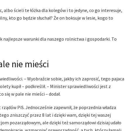
 albo ścieli te łóżka dla kolegów i to jedyne, co go interesuje,
lny, kto go będzie słuchał? Że on boksuje w lesie, kogo to
 jak najlepsze warunki dla naszego rolnictwa i gospodarki. To
ale nie mieści
iedliwości. – Wyobraźcie sobie, jakby ich zaprosić, tego pajaca
lety kupił – podkreślił. – Minister sprawiedliwości jest z
o się w pale nie mieści – dodał.
at rządów PiS. Jednocześnie zapewnił, że poprzednia władza
tego zniszczyć przez 8 lat i dzięki wam, dzięki tej waszej
cjom pozarządowym, ale dzięki też samorządowi dzisiaj udało
 demokrację, wzmacniać praworządność, a tych, którzy łamali