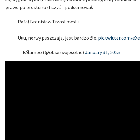
prawo po prostu rozliczyć – podsumował.
Rafał Bronisław Trzaskowski.
Uuu, nerwy puszczają, jest bardzo źle.
pic.twitter.com/eX
— Bꓭambo (@obserwujesobie)
January 31, 2025