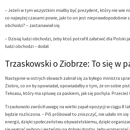
– Jeżeli w tym wszystkim miałby być prezydent, który nie wie nic,
co najwyżej czasami powie, jaki to on jest nieprawdopodobnie si
obchodzi? – zastanawiał się.
– Dzisiaj ludzi obchodzi, żeby ktoś potrafił załatwić dla Polski
ludzi obchodzi – dodał.
Trzaskowski o Ziobrze: To się w p
Następnie w ostrych słowach zabrał się za byłego ministra spraw
Ziobro, co on by opowiadał, opowiadałby o tym, że on sobie pisto
Teksasu, który ma spluwę za paskiem, jak się pochyla. Przecież t
Trzaskowski zwrócił uwagę na wielki zapał opozycji w ciągu 8 l
będzie rozliczona. – PiS próbował to zniszczyć, nie udało im się 
energii, dzięki społeczeństwu obywatelskiemu, dzięki organiza
się wygrać wybory i jesteśmy na dobrej drodzy, żeby wzmacniać