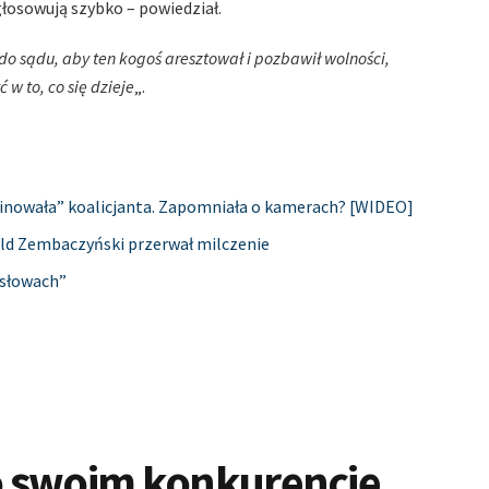
głosowują szybko – powiedział.
 do sądu, aby ten kogoś aresztował i pozbawił wolności,
 w to, co się dzieje
„.
linowała” koalicjanta. Zapomniała o kamerach? [WIDEO]
told Zembaczyński przerwał milczenie
 słowach”
o swoim konkurencie.