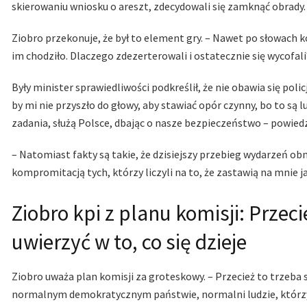
skierowaniu wniosku o areszt, zdecydowali się zamknąć obrady.
Ziobro przekonuje, że był to element gry. – Nawet po słowach ko
im chodziło. Dlaczego zdezerterowali i ostatecznie się wycofal
Były minister sprawiedliwości podkreślił, że nie obawia się pol
by mi nie przyszło do głowy, aby stawiać opór czynny, bo to są l
zadania, służą Polsce, dbając o nasze bezpieczeństwo – powiedz
– Natomiast fakty są takie, że dzisiejszy przebieg wydarzeń o
kompromitacją tych, którzy liczyli na to, że zastawią na mnie ja
Ziobro kpi z planu komisji: Przeci
uwierzyć w to, co się dzieje
Ziobro uważa plan komisji za groteskowy. – Przecież to trzeba s
normalnym demokratycznym państwie, normalni ludzie, którzy 