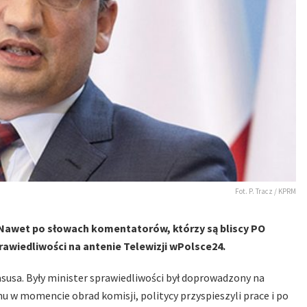
Fot. P. Tracz / KPRM
– Nawet po słowach komentatorów, którzy są bliscy PO
prawiedliwości na antenie Telewizji wPolsce24.
asusa. Były minister sprawiedliwości był doprowadzony na
mu w momencie obrad komisji, politycy przyspieszyli prace i po