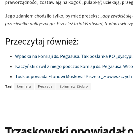
praworządności, zostawiają na kogoś „pułapkę”, uciekają, prze
Jego zdaniem chodziło tylko, by mieć pretekst „
aby zwrócić się
przeciwnika politycznego. Przecież to jakiś absurd, trudno uwierzyć
Przeczytaj również:
Wpadka na komisji ds. Pegasusa. Tak posłanka KO „dyscyp
Kaczyński drwił z niego podczas komisji ds. Pegasusa. Wi
Tusk odpowiada Elonowi Muskowi! Pisze o „złowieszczych
Tagi
komisja
Pegasus
Zbigniew Ziobro
Trzaskowski opowiadał 