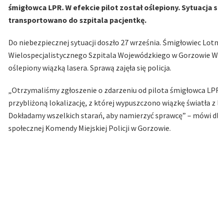
śmigłowca LPR. W efekcie pilot został oślepiony. Sytuacj
transportowano do szpitala pacjentkę.
Do niebezpiecznej sytuacji doszło 27 września. Śmigłowiec L
Wielospecjalistycznego Szpitala Wojewódzkiego w Gorzowie Wi
oślepiony wiązką lasera. Sprawą zajęła się policja.
„Otrzymaliśmy zgłoszenie o zdarzeniu od pilota śmigłowca LPR
przybliżoną lokalizację, z której wypuszczono wiązkę światła z
Dokładamy wszelkich starań, aby namierzyć sprawcę” – mówi dl
społecznej Komendy Miejskiej Policji w Gorzowie.