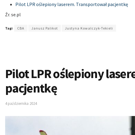
Pilot LPR oślepiony laserem. Transportował pacjentkę
Źr. se
.
pl
Tagi
CBA
Janusz Palikot
Justyna Kowalczyk-Tekieli
Pilot LPR oślepiony lase
pacjentkę
4 października 2024