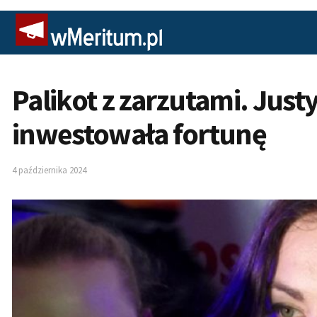
Palikot z zarzutami. Just
inwestowała fortunę
4 października 2024