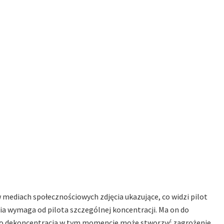
diach społecznościowych zdjęcia ukazujące, co widzi pilot
a wymaga od pilota szczególnej koncentracji. Ma on do
ego dekoncentracja w tym momencie może stworzyć zagrożenie