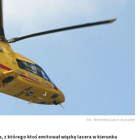
Fot.: Wikimedia/Lukas skywalker
, z którego ktoś emitował wiązkę lasera w kierunku