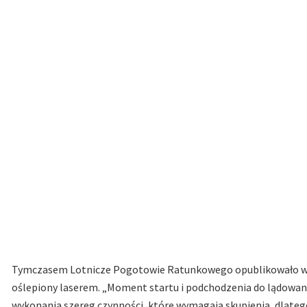
Tymczasem Lotnicze Pogotowie Ratunkowego opublikowało w me
oślepiony laserem. „Moment startu i podchodzenia do lądowani
wykonania szereg czynności, które wymagają skupienia, dlat