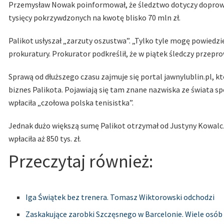
Przemysław Nowak poinformował, że śledztwo dotyczy doprow
tysięcy pokrzywdzonych na kwotę blisko 70 mln zł.
Palikot usłyszał „zarzuty oszustwa”. „Tylko tyle mogę powiedzi
prokuratury. Prokurator podkreślił, że w piątek śledczy przep
Sprawą od dłuższego czasu zajmuje się portal jawnylublin.pl, k
biznes Palikota. Pojawiają się tam znane nazwiska ze świata spo
wpłaciła „czołowa polska tenisistka”.
Jednak dużo większą sumę Palikot otrzymał od Justyny Kowalczy
wpłaciła aż 850 tys. zł.
Przeczytaj również:
Iga Świątek bez trenera. Tomasz Wiktorowski odchodzi
Zaskakujące zarobki Szczęsnego w Barcelonie. Wiele osó