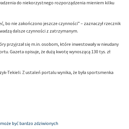
adzenia do niekorzystnego rozporządzenia mieniem kilku
eć, bo nie zakończono jeszcze czynności” – zaznaczył rzecznik
rowadzą dalsze czynności z zatrzymanym.
tóry przyjrzał się m.in. osobom, które inwestowały w nieudany
rtu. Gazeta opisuje, że dużą kwotę wynoszącą 130 tys. zł
k-Tekieli. Z ustaleń portalu wynika, że była sportsmenka
b może być bardzo zdziwionych