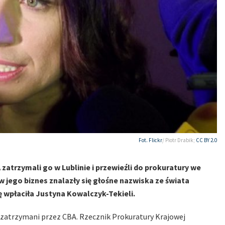
Fot.
Flickr
/ Piotr Drabik;
CC BY 2.0
 zatrzymali go w Lublinie i przewieźli do prokuratury we
 jego biznes znalazły się głośne nazwiska ze świata
ę wpłaciła Justyna Kowalczyk-Tekieli.
i zatrzymani przez CBA. Rzecznik Prokuratury Krajowej