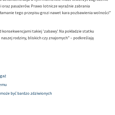
gi oraz pasażerów. Prawo lotnicze wyraźnie zabrania
złamanie tego przepisu grozi nawet kara pozbawienia wolności”
d konsekwencjami takiej 'zabawy’. Na pokładzie statku
 naszej rodziny, bliskich czy znajomych” – podkreślają
agaż
temu
b może być bardzo zdziwionych