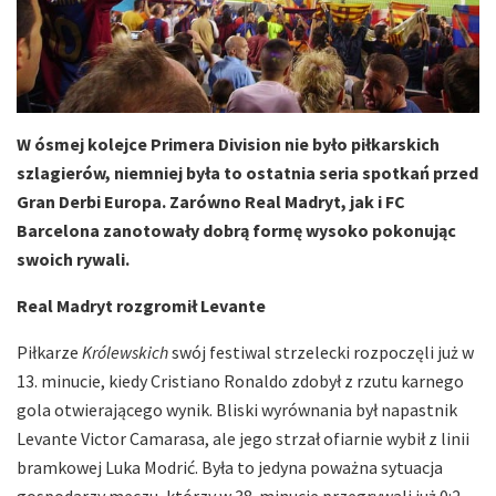
W ósmej kolejce Primera Division nie było piłkarskich
szlagierów, niemniej była to ostatnia seria spotkań przed
Gran Derbi Europa. Zarówno Real Madryt, jak i FC
Barcelona zanotowały dobrą formę wysoko pokonując
swoich rywali.
Real Madryt rozgromił Levante
Piłkarze
Królewskich
swój festiwal strzelecki rozpoczęli już w
13. minucie, kiedy Cristiano Ronaldo zdobył z rzutu karnego
gola otwierającego wynik. Bliski wyrównania był napastnik
Levante Victor Camarasa, ale jego strzał ofiarnie wybił z linii
bramkowej Luka Modrić. Była to jedyna poważna sytuacja