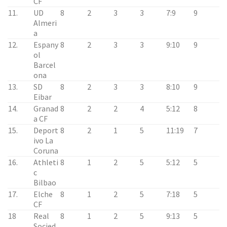
CF
11.
UD
8
2
3
3
7:9
9
Almeri
a
12.
Espany
8
2
3
3
9:10
9
ol
Barcel
ona
13.
SD
8
2
3
3
8:10
9
Eibar
14.
Granad
8
2
2
4
5:12
8
a CF
15.
Deport
8
2
1
5
11:19
7
ivo La
Coruna
16.
Athleti
8
1
2
5
5:12
5
c
Bilbao
17.
Elche
8
1
2
5
7:18
5
CF
18
Real
8
1
2
5
9:13
5
Socied