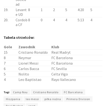
ad
19.
Levant
8
1
2
5
4:20
5
e UD
20.
Cordob
8
0
4
4
5:13
4
a CF
Tabela strzelców:
Gole
Zawodnik
Klub
15
Cristiano Ronaldo
Real Madryt
8
Neymar
FC Barcelona
7
Lionel Messi
FC Barcelona
6
Carlos Bacca
FC Sevilla
5
Nolito
Celta Vigo
4
Leo Baptistao
Rayo Vallecano
Tagi
Camp Nou
Cristiano Ronaldo
FC Barcelona
Hiszpania
leo messi
piłka nożna
Primera Division
Real Madryt
sport