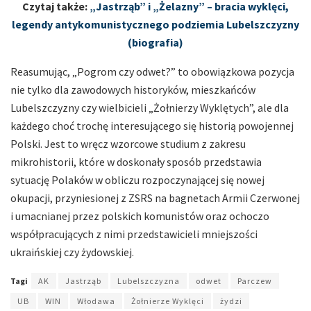
Czytaj także:
„Jastrząb” i „Żelazny” – bracia wyklęci,
legendy antykomunistycznego podziemia Lubelszczyzny
(biografia)
Reasumując, „Pogrom czy odwet?” to obowiązkowa pozycja
nie tylko dla zawodowych historyków, mieszkańców
Lubelszczyzny czy wielbicieli „Żołnierzy Wyklętych”, ale dla
każdego choć trochę interesującego się historią powojennej
Polski. Jest to wręcz wzorcowe studium z zakresu
mikrohistorii, które w doskonały sposób przedstawia
sytuację Polaków w obliczu rozpoczynającej się nowej
okupacji, przyniesionej z ZSRS na bagnetach Armii Czerwonej
i umacnianej przez polskich komunistów oraz ochoczo
współpracujących z nimi przedstawicieli mniejszości
ukraińskiej czy żydowskiej.
Tagi
AK
Jastrząb
Lubelszczyzna
odwet
Parczew
UB
WIN
Włodawa
Żołnierze Wyklęci
żydzi