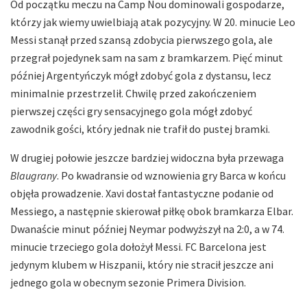
Od początku meczu na Camp Nou dominowali gospodarze,
którzy jak wiemy uwielbiają atak pozycyjny. W 20. minucie Leo
Messi stanął przed szansą zdobycia pierwszego gola, ale
przegrał pojedynek sam na sam z bramkarzem. Pięć minut
później Argentyńczyk mógł zdobyć gola z dystansu, lecz
minimalnie przestrzelił. Chwilę przed zakończeniem
pierwszej części gry sensacyjnego gola mógł zdobyć
zawodnik gości, który jednak nie trafił do pustej bramki.
W drugiej połowie jeszcze bardziej widoczna była przewaga
Blaugrany
. Po kwadransie od wznowienia gry Barca w końcu
objęła prowadzenie. Xavi dostał fantastyczne podanie od
Messiego, a następnie skierował piłkę obok bramkarza Elbar.
Dwanaście minut później Neymar podwyższył na 2:0, a w 74.
minucie trzeciego gola dołożył Messi. FC Barcelona jest
jedynym klubem w Hiszpanii, który nie stracił jeszcze ani
jednego gola w obecnym sezonie Primera Division.