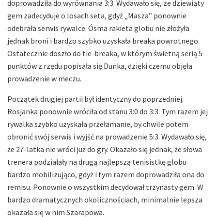
doprowadziła do wyrównania 3:3. Wydawało się, ze dziewiąty
gem zadecyduje o losach seta, gdyż „Masza” ponownie
odebrała serwis rywalce. Ósma rakieta globu nie złożyła
jednak broni i bardzo szybko uzyskała breaka powrotnego.
Ostatecznie doszło do tie-breaka, w którym świetną serią 5
punktów z rzędu popisała się Dunka, dzięki czemu objęła
prowadzenie w meczu.
Początek drugiej partii był identyczny do poprzedniej.
Rosjanka ponownie wróciła od stanu 3:0 do 3:3. Tym razem jej
rywalka szybko uzyskała przełamanie, by chwile potem
obronić swój serwis i wyjść na prowadzenie 5:3. Wydawało się,
że 27-latka nie wróci już do gry. Okazało się jednak, że słowa
trenera podziałały na drugą najlepszą tenisistkę globu
bardzo mobilizująco, gdyż i tym razem doprowadziła ona do
remisu. Ponownie o wszystkim decydował trzynasty gem. W
bardzo dramatycznych okolicznościach, minimalnie lepsza
okazała się w nim Szarapowa.