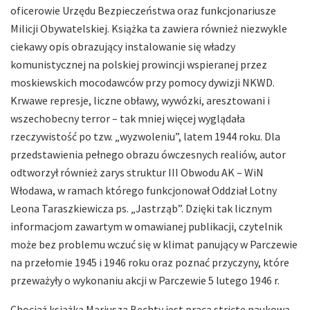
oficerowie Urzędu Bezpieczeństwa oraz funkcjonariusze
Milicji Obywatelskiej. Książka ta zawiera również niezwykle
ciekawy opis obrazujący instalowanie się władzy
komunistycznej na polskiej prowincji wspieranej przez
moskiewskich mocodawców przy pomocy dywizji NKWD.
Krwawe represje, liczne obławy, wywózki, aresztowani i
wszechobecny terror – tak mniej więcej wyglądała
rzeczywistość po tzw. „wyzwoleniu”, latem 1944 roku. Dla
przedstawienia pełnego obrazu ówczesnych realiów, autor
odtworzył również zarys struktur III Obwodu AK – WiN
Włodawa, w ramach którego funkcjonował Oddział Lotny
Leona Taraszkiewicza ps. „Jastrząb”. Dzięki tak licznym
informacjom zawartym w omawianej publikacji, czytelnik
może bez problemu wczuć się w klimat panujący w Parczewie
na przełomie 1945 i 1946 roku oraz poznać przyczyny, które
przeważyły o wykonaniu akcji w Parczewie 5 lutego 1946 r.
Chociaż książka Mariusza Bechty jest pracą stricte naukową,