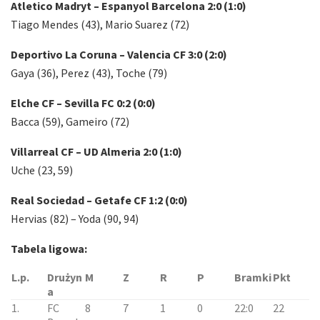
Atletico Madryt – Espanyol Barcelona
2:0 (1:0)
Tiago Mendes (43), Mario Suarez (72)
Deportivo La Coruna – Valencia CF 3:0 (2:0)
Gaya (36), Perez (43), Toche (79)
Elche CF – Sevilla FC 0:2 (0:0)
Bacca (59), Gameiro (72)
Villarreal CF – UD Almeria 2:0 (1:0)
Uche (23, 59)
Real Sociedad – Getafe CF 1:2 (0:0)
Hervias (82) – Yoda (90, 94)
Tabela ligowa:
L.p.
Drużyn
M
Z
R
P
Bramki
Pkt
a
1.
FC
8
7
1
0
22:0
22