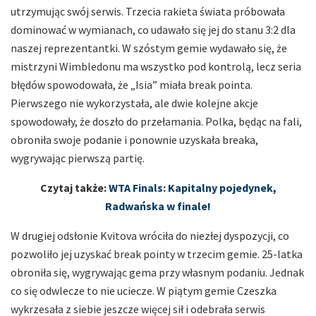
utrzymując swój serwis. Trzecia rakieta świata próbowała
dominować w wymianach, co udawało się jej do stanu 3:2 dla
naszej reprezentantki. W szóstym gemie wydawało się, że
mistrzyni Wimbledonu ma wszystko pod kontrolą, lecz seria
błędów spowodowała, że „Isia” miała break pointa.
Pierwszego nie wykorzystała, ale dwie kolejne akcje
spowodowały, że doszło do przełamania. Polka, będąc na fali,
obroniła swoje podanie i ponownie uzyskała breaka,
wygrywając pierwszą partię.
Czytaj także:
WTA Finals: Kapitalny pojedynek,
Radwańska w finale!
W drugiej odsłonie Kvitova wróciła do niezłej dyspozycji, co
pozwoliło jej uzyskać break pointy w trzecim gemie. 25-latka
obroniła się, wygrywając gema przy własnym podaniu. Jednak
co się odwlecze to nie uciecze. W piątym gemie Czeszka
wykrzesała z siebie jeszcze więcej sił i odebrała serwis