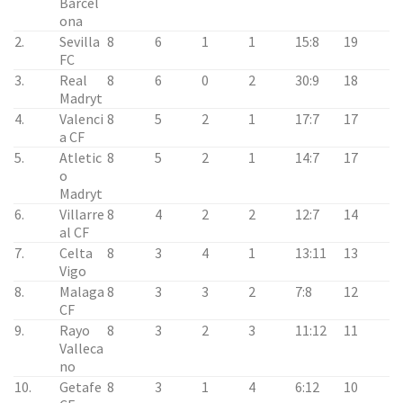
Barcel
ona
2.
Sevilla
8
6
1
1
15:8
19
FC
3.
Real
8
6
0
2
30:9
18
Madryt
4.
Valenci
8
5
2
1
17:7
17
a CF
5.
Atletic
8
5
2
1
14:7
17
o
Madryt
6.
Villarre
8
4
2
2
12:7
14
al CF
7.
Celta
8
3
4
1
13:11
13
Vigo
8.
Malaga
8
3
3
2
7:8
12
CF
9.
Rayo
8
3
2
3
11:12
11
Valleca
no
10.
Getafe
8
3
1
4
6:12
10