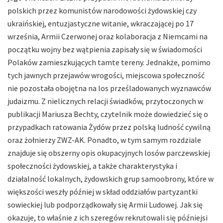
polskich przez komunistów narodowości żydowskiej czy
ukraińskiej, entuzjastyczne witanie, wkraczającej po 17
września, Armii Czerwonej oraz kolaboracja z Niemcami na
początku wojny bez wątpienia zapisały się w świadomości
Polaków zamieszkujących tamte tereny. Jednakże, pomimo
tych jawnych przejawów wrogości, miejscowa społeczność
nie pozostała obojętna na los prześladowanych wyznawców
judaizmu. Z nielicznych relacji świadków, przytoczonych w
publikacji Mariusza Bechty, czytelnik może dowiedzieć się o
przypadkach ratowania Żydów przez polską ludność cywilną
oraz żołnierzy ZWZ-AK. Ponadto, w tym samym rozdziale
znajduje się obszerny opis okupacyjnych losów parczewskiej
społeczności żydowskiej, a także charakterystyka i
działalność lokalnych, żydowskich grup samoobrony, które w
większości weszły później w skład oddziałów partyzantki
sowieckiej lub podporządkowały się Armii Ludowej. Jak się
okazuje, to właśnie z ich szeregów rekrutowali się późniejsi