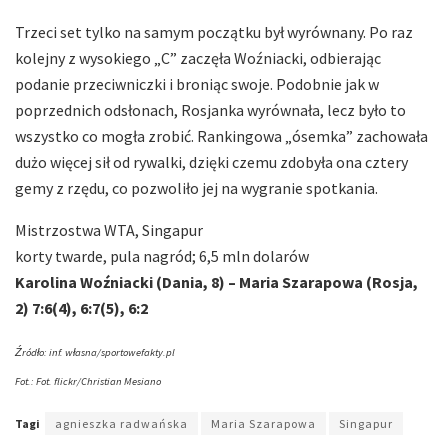
Trzeci set tylko na samym początku był wyrównany. Po raz
kolejny z wysokiego „C” zaczęła Woźniacki, odbierając
podanie przeciwniczki i broniąc swoje. Podobnie jak w
poprzednich odsłonach, Rosjanka wyrównała, lecz było to
wszystko co mogła zrobić. Rankingowa „ósemka” zachowała
dużo więcej sił od rywalki, dzięki czemu zdobyła ona cztery
gemy z rzędu, co pozwoliło jej na wygranie spotkania.
Mistrzostwa WTA, Singapur
korty twarde, pula nagród; 6,5 mln dolarów
Karolina Woźniacki (Dania, 8) – Maria Szarapowa (Rosja,
2) 7:6(4), 6:7(5), 6:2
Źródło: inf. własna/sportowefakty.pl
Fot.:
Fot. flickr/Christian Mesiano
Tagi
agnieszka radwańska
Maria Szarapowa
Singapur