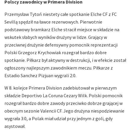
Polscy zawodnicy w Primera Division
Przemysław Tytoń niestety całe spotkanie Elche CF z FC
Sevillą spędził na ławce rezerwowych. Pierwotnie
podstawowy bramkarz Elche stracił miejsce w składzie na
wskutek słabych wyników drużyny w lidze. Grający w
przeciwnej drużynie defensywny pomocnik reprezentacji
Polski Grzegorz Krychowiak rozegrał bardzo dobre
spotkanie. Piłkarz był aktywny w destrukcji, i w efekcie został
ogłoszony najlepszym zawodnikiem meczu. Piłkarze z
Estadio Sanchez Pizjuan wygrali 2:0.
W 8. kolejce Primera Division zadebiutował w pierwszym
składzie Deportivo La Coruna Cezary Wilk. Polski pomocnik
rozegrał bardzo dobre zawody przeciwko dobrze grającej w
obecnym sezonie Valencii CF. Jego drużyna niespodziewanie
wygrała 3:0, a Polak miał udział przy jednym z goli, gdy
asystował.