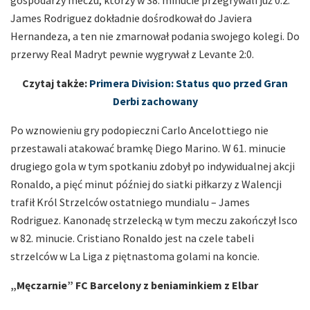
gospodarzy meczu, którzy w 38. minucie przegrywali już 0:2.
James Rodriguez dokładnie dośrodkował do Javiera
Hernandeza, a ten nie zmarnował podania swojego kolegi. Do
przerwy Real Madryt pewnie wygrywał z Levante 2:0.
Czytaj także:
Primera Division: Status quo przed Gran
Derbi zachowany
Po wznowieniu gry podopieczni Carlo Ancelottiego nie
przestawali atakować bramkę Diego Marino. W 61. minucie
drugiego gola w tym spotkaniu zdobył po indywidualnej akcji
Ronaldo, a pięć minut później do siatki piłkarzy z Walencji
trafił Król Strzelców ostatniego mundialu – James
Rodriguez. Kanonadę strzelecką w tym meczu zakończył Isco
w 82. minucie. Cristiano Ronaldo jest na czele tabeli
strzelców w La Liga z piętnastoma golami na koncie.
„Męczarnie” FC Barcelony z beniaminkiem z Elbar