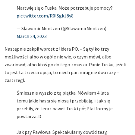
Martwię się o Tuska. Może potrzebuje pomocy?
pic.twitter.com/R0lSgkJ8y8
— Sławomir Mentzen (@SlawomirMentzen)
March 24, 2023
Następnie zakpił wprost z lidera PO. – Są tylko trzy
możliwości: albo w ogóle nie wie, o czym mówi, albo
zwariował, albo ktoś go do tego zmusza. Panie Tusku, jeżeli
to jest ta trzecia opcja, to niech pan mrugnie dwa razy –
zastrzegł.
Śmiesznie wyszło z tą piątka. Mówiłem 4 lata
temu jakie hasła się niosą i przebijają, i tak się
przebiły, że teraz nawet Tusk i pół Platformy je
powtarza :D
Jak psy Pawłowa. Spektakularny dowód tezy,