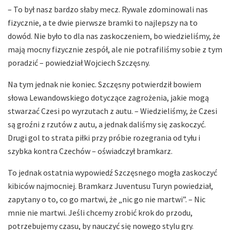
– To był nasz bardzo słaby mecz. Rywale zdominowali nas
fizycznie, a te dwie pierwsze bramki to najlepszy na to
dowód. Nie było to dla nas zaskoczeniem, bo wiedzieliśmy, że
mają mocny fizycznie zespół, ale nie potrafiliśmy sobie z tym
poradzić – powiedział Wojciech Szczęsny.
Na tym jednak nie koniec. Szczęsny potwierdził bowiem
słowa Lewandowskiego dotyczące zagrożenia, jakie mogą
stwarzać Czesi po wyrzutach z autu. – Wiedzieliśmy, że Czesi
są groźni z rzutów z autu, a jednak daliśmy się zaskoczyć.
Drugi gol to strata piłki przy próbie rozegrania od tyłu i
szybka kontra Czechów – oświadczył bramkarz.
To jednak ostatnia wypowiedź Szczęsnego mogła zaskoczyć
kibiców najmocniej. Bramkarz Juventusu Turyn powiedział,
zapytany o to, co go martwi, że „nic go nie martwi”. – Nic
mnie nie martwi. Jeśli chcemy zrobić krok do przodu,
potrzebujemy czasu, by nauczyć się nowego stylu gry.