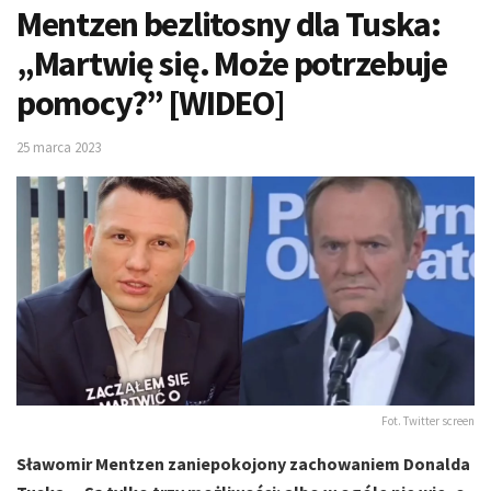
Mentzen bezlitosny dla Tuska:
„Martwię się. Może potrzebuje
pomocy?” [WIDEO]
25 marca 2023
Fot. Twitter screen
Sławomir Mentzen zaniepokojony zachowaniem Donalda