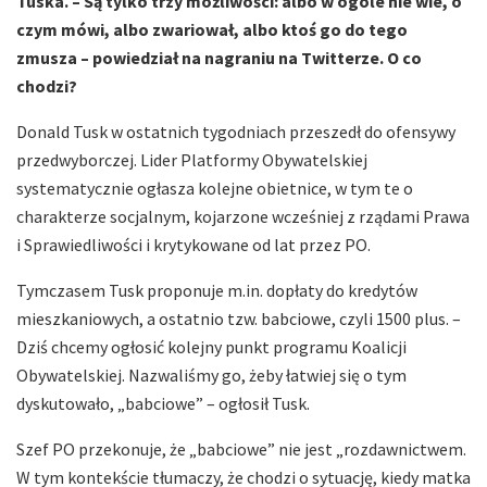
Tuska. – Są tylko trzy możliwości: albo w ogóle nie wie, o
czym mówi, albo zwariował, albo ktoś go do tego
zmusza – powiedział na nagraniu na Twitterze. O co
chodzi?
Donald Tusk w ostatnich tygodniach przeszedł do ofensywy
przedwyborczej. Lider Platformy Obywatelskiej
systematycznie ogłasza kolejne obietnice, w tym te o
charakterze socjalnym, kojarzone wcześniej z rządami Prawa
i Sprawiedliwości i krytykowane od lat przez PO.
Tymczasem Tusk proponuje m.in. dopłaty do kredytów
mieszkaniowych, a ostatnio tzw. babciowe, czyli 1500 plus. –
Dziś chcemy ogłosić kolejny punkt programu Koalicji
Obywatelskiej. Nazwaliśmy go, żeby łatwiej się o tym
dyskutowało, „babciowe” – ogłosił Tusk.
Szef PO przekonuje, że „babciowe” nie jest „rozdawnictwem.
W tym kontekście tłumaczy, że chodzi o sytuację, kiedy matka