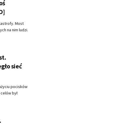
oś
O]
tastrofy. Most
ych na nim ludzi.
st.
egło sieć
 użyciu pocisków
 celów był
.