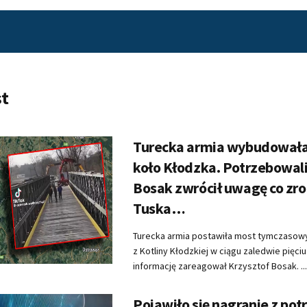
t
Turecka armia wybudował
koło Kłodzka. Potrzebowali 
Bosak zwrócił uwagę co zro
Tuska…
Turecka armia postawiła most tymczasow
z Kotliny Kłodzkiej w ciągu zaledwie pięciu
informację zareagował Krzysztof Bosak. ...
Pojawiło się nagranie z pot