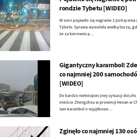
rondzie Tybetu [WIDEO]
W sieci pojawiło się nagranie z potrącenia
Tybetu. Sprawa wywołała wielką burzę, gd
że za kierownicą ...
Gigantyczny karambol! Zder
co najmniej 200 samochod
[WIDEO]
Do bardzo niebezpiecznej sytuacji doszło
mieście Zhengzhou w prowincji Henan w Ch
tam karambol o wyjątkowo ...
Zginęło co najmniej 130 osó