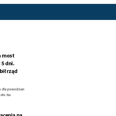
a most
5 dni.
bił rząd
y dla powodzian
 dni. Na
rącenia na