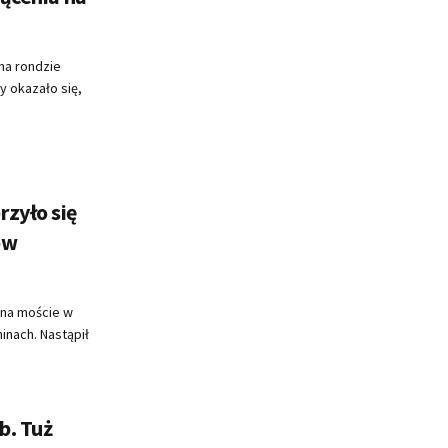
 na rondzie
y okazało się,
zyło się
ów
 na moście w
inach. Nastąpił
b. Tuż