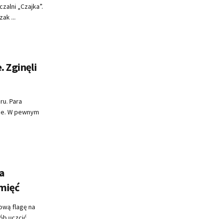
zalni „Czajka”.
ak ...
. Zginęli
ru. Para
cie. W pewnym
a
amięć
ową flagę na
ób uczcić