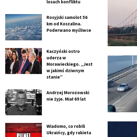
losach konfliktu
Rosyjski samolot 56
km od Koszalina.
Poderwano myśliwce
Kaczyński ostro
uderza w
Morawieckiego. „Jest
w jakimś dziwnym
stanie”
Andrzej Morozowski
nie żyje. Miał 69 lat
Wiadomo, co robili
Ukraińcy, gdy rakieta