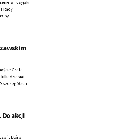
enie w rosyjski
rz Rady
iny ...
szawskim
oście Grota-
kilkadziesiąt
 O szczegółach
 Do akcji
czeń, które