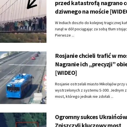
przed katastrofą nagrano c
dziwnego na moście [WIDE
W Indiach doszło do kolejnej tragicznej ka
runął w dół pociągając za sobą tłum stojąc
Pierwsze ...
Rosjanie chcieli trafić w mo
Nagranie ich „precyzji” obi
[WIDEO]
Rosjanie ostrzelali miasto Mikołajów przy
wystrzelonych z systemu S-300. Jednym z
most, którego jednak nie zdołali ...
Ogromny sukces Ukraińców
Zniszczyli kluczowy most