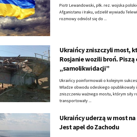
Piotr Lewandowski, płk. rez. wojska polsk
Afganistanu i Iraku, udzielił wywiadu Telew
rozmowy odniósł się do ...
Ukraińcy zniszczyli most, 
Rosjanie wozili broń. Piszą
„samolikwidacji”
Ukraińcy poinformowali o kolejnym sukcesi
Władze obwodu odeskiego opublikowały i
zniszczeniu ważnego mostu, którym siły r
transportowały ...
Ukraińcy uderzą w most na
Jest apel do Zachodu