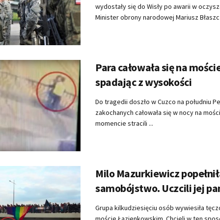
wydostały się do Wisły po awarii w oczyszc
Minister obrony narodowej Mariusz Błaszcz
Para całowała się na moście
spadając z wysokości
Do tragedii doszło w Cuzco na południu Pe
zakochanych całowała się w nocy na moś
momencie stracili ...
Milo Mazurkiewicz popełnił
samobójstwo. Uczcili jej p
Grupa kilkudziesięciu osób wywiesiła tęcz
moście Łazienkowskim. Chcieli w ten spos