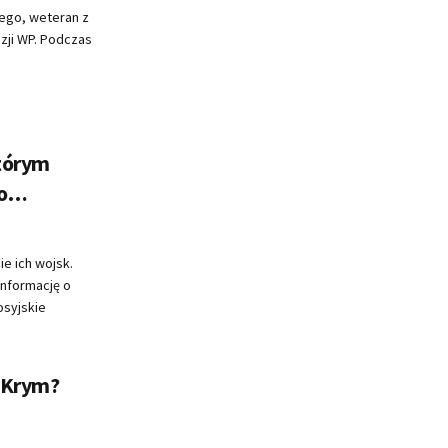
iego, weteran z
izji WP. Podczas
którym
 o…
e ich wojsk.
nformację o
osyjskie
 Krym?