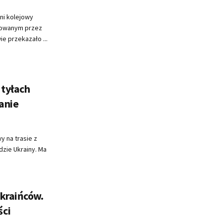
oni kolejowy
powanym przez
e przekazało ...
 tyłach
anie
y na trasie z
zie Ukrainy. Ma
kraińców.
ści