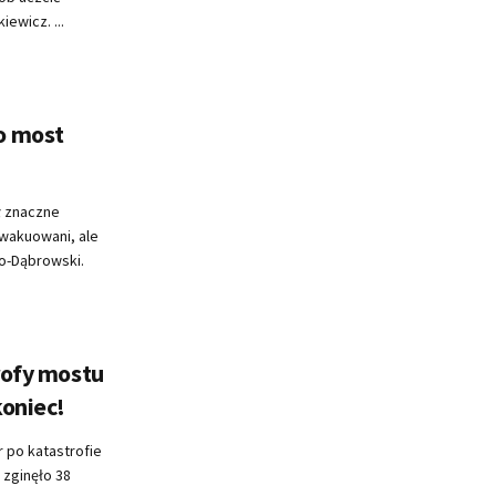
ewicz. ...
o most
 znaczne
ewakuowani, ale
ko-Dąbrowski.
rofy mostu
koniec!
r po katastrofie
 zginęło 38