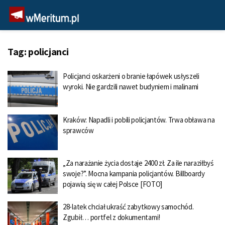
Tag:
policjanci
Policjanci oskarżeni o branie łapówek usłyszeli
wyroki. Nie gardzili nawet budyniem i malinami
Kraków: Napadli i pobili policjantów. Trwa obława na
sprawców
„Za narażanie życia dostaje 2400 zł. Za ile naraziłbyś
swoje?”. Mocna kampania policjantów. Billboardy
pojawią się w całej Polsce [FOTO]
28-latek chciał ukraść zabytkowy samochód.
Zgubił… portfel z dokumentami!