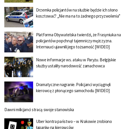
Drzemka policjantów na służbie będzie ich słono
kosztować? „Nie ma na to żadnego przyzwolenia”
Platforma Obywatelska twierdzi, że Frasyniuka na
policjantów popchnął tajemniczy mężczyzna.
Internauci ujawnili jego tożsamość [WIDEO]
Nowe informacje ws. ataku w Paryżu. Belgijskie
służby ustaliły narodowość zamachowca
Dramatyczne nagranie. Policjanci wyciągnęli
kierowcę z płonącego samochodu [WIDEO]
Dawni milicjanci stracą swoje stanowiska
Uber kontra państwo – w Krakowie zrobiono
łapankę na kierowców