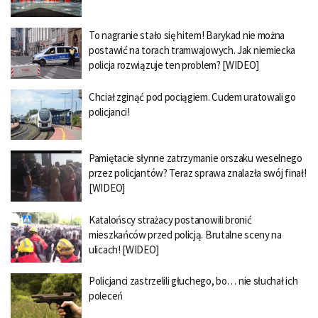
To nagranie stało się hitem! Barykad nie można
postawić na torach tramwajowych. Jak niemiecka
policja rozwiązuje ten problem? [WIDEO]
Chciał zginąć pod pociągiem. Cudem uratowali go
policjanci!
Pamiętacie słynne zatrzymanie orszaku weselnego
przez policjantów? Teraz sprawa znalazła swój finał!
[WIDEO]
Katalońscy strażacy postanowili bronić
mieszkańców przed policją. Brutalne sceny na
ulicach! [WIDEO]
Policjanci zastrzelili głuchego, bo… nie słuchał ich
poleceń